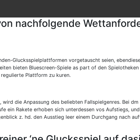
z von nachfolgende Wettanfor
nden-Glucksspielplattformen vorgetauscht seien, ebendies
seiten bieten Bluescreen-Spiele as part of den Spielotheken
 regulierte Plattform zu kuren.
l, wird die Anpassung des beliebten Fallspielgenres. Bei dm
fe ein Rakete erhoben sich unterdessen vos Aufstiegs, und 
 Augenblick z. hd. den Ausstieg leer einem Durchgang nach 
reiner ‘ne Glucksspiel auf d