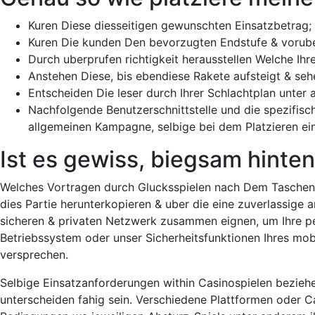
Kuren Diese diesseitigen gewunschten Einsatzbetrag;
Kuren Die kunden Den bevorzugten Endstufe & vorube
Durch uberprufen richtigkeit herausstellen Welche Ihr
Anstehen Diese, bis ebendiese Rakete aufsteigt & sehe
Entscheiden Die leser durch Ihrer Schlachtplan unte
Nachfolgende Benutzerschnittstelle und die spezifis
allgemeinen Kampagne, selbige bei dem Platzieren ei
Ist es gewiss, biegsam hinten
Welches Vortragen durch Glucksspielen nach Dem Taschentel
dies Partie herunterkopieren & uber die eine zuverlassige a
sicheren & privaten Netzwerk zusammen eignen, um Ihre per
Betriebssystem oder unser Sicherheitsfunktionen Ihres mo
versprechen.
Selbige Einsatzanforderungen within Casinospielen beziehe
unterscheiden fahig sein. Verschiedene Plattformen oder