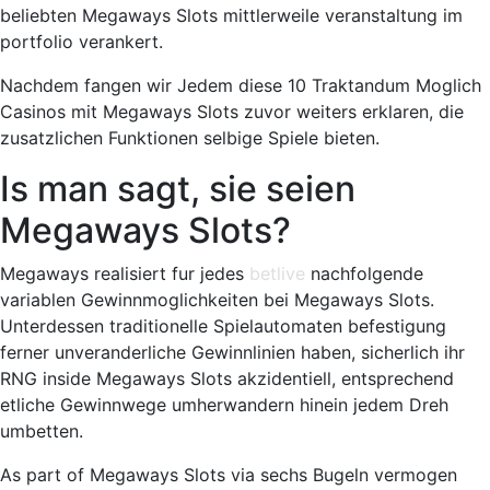
beliebten Megaways Slots mittlerweile veranstaltung im
portfolio verankert.
Nachdem fangen wir Jedem diese 10 Traktandum Moglich
Casinos mit Megaways Slots zuvor weiters erklaren, die
zusatzlichen Funktionen selbige Spiele bieten.
Is man sagt, sie seien
Megaways Slots?
Megaways realisiert fur jedes
betlive
nachfolgende
variablen Gewinnmoglichkeiten bei Megaways Slots.
Unterdessen traditionelle Spielautomaten befestigung
ferner unveranderliche Gewinnlinien haben, sicherlich ihr
RNG inside Megaways Slots akzidentiell, entsprechend
etliche Gewinnwege umherwandern hinein jedem Dreh
umbetten.
As part of Megaways Slots via sechs Bugeln vermogen