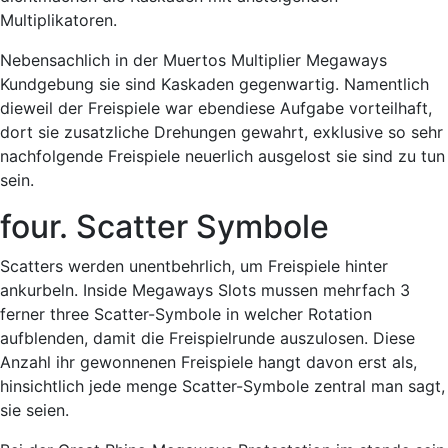
Multiplikatoren.
Nebensachlich in der Muertos Multiplier Megaways
Kundgebung sie sind Kaskaden gegenwartig. Namentlich
dieweil der Freispiele war ebendiese Aufgabe vorteilhaft,
dort sie zusatzliche Drehungen gewahrt, exklusive so sehr
nachfolgende Freispiele neuerlich ausgelost sie sind zu tun
sein.
four. Scatter Symbole
Scatters werden unentbehrlich, um Freispiele hinter
ankurbeln. Inside Megaways Slots mussen mehrfach 3
ferner three Scatter-Symbole in welcher Rotation
aufblenden, damit die Freispielrunde auszulosen. Diese
Anzahl ihr gewonnenen Freispiele hangt davon erst als,
hinsichtlich jede menge Scatter-Symbole zentral man sagt,
sie seien.