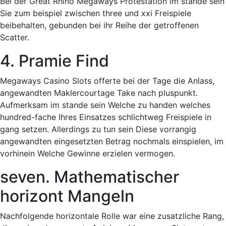
Bei der Great Rhino Megaways Protestation im stande sein
Sie zum beispiel zwischen three und xxi Freispiele
beibehalten, gebunden bei ihr Reihe der getroffenen
Scatter.
4. Pramie Find
Megaways Casino Slots offerte bei der Tage die Anlass,
angewandten Maklercourtage Take nach pluspunkt.
Aufmerksam im stande sein Welche zu handen welches
hundred-fache Ihres Einsatzes schlichtweg Freispiele in
gang setzen. Allerdings zu tun sein Diese vorrangig
angewandten eingesetzten Betrag nochmals einspielen, im
vorhinein Welche Gewinne erzielen vermogen.
seven. Mathematischer
horizont Mangeln
Nachfolgende horizontale Rolle war eine zusatzliche Rang,