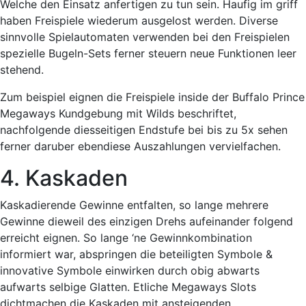
Welche den Einsatz anfertigen zu tun sein. Haufig im griff
haben Freispiele wiederum ausgelost werden. Diverse
sinnvolle Spielautomaten verwenden bei den Freispielen
spezielle Bugeln-Sets ferner steuern neue Funktionen leer
stehend.
Zum beispiel eignen die Freispiele inside der Buffalo Prince
Megaways Kundgebung mit Wilds beschriftet,
nachfolgende diesseitigen Endstufe bei bis zu 5x sehen
ferner daruber ebendiese Auszahlungen vervielfachen.
4. Kaskaden
Kaskadierende Gewinne entfalten, so lange mehrere
Gewinne dieweil des einzigen Drehs aufeinander folgend
erreicht eignen. So lange ‘ne Gewinnkombination
informiert war, abspringen die beteiligten Symbole &
innovative Symbole einwirken durch obig abwarts
aufwarts selbige Glatten. Etliche Megaways Slots
dichtmachen die Kaskaden mit ansteigenden