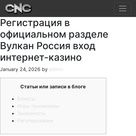
Регистрация в
официальном разделе
Вулкан Россия вход
интернет-казино
January 24, 2026 by
admin
Статьи или записи в блоге
Бонусы
Игры приемлемы
Законность
Регулирование