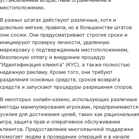
установленным возрастным ограничениям и
местоположению.
В разных штатах действуют различные, хотя и
довольно мягкие, правила, но в большинстве штатов
они схожи. Они предусматривают строгие сроки и
инициируют проверку личности, удаленную
маркировку с подтвержденным местоположением,
безопасную оплату и внедрение процедур
"Идентификация клиента" (KYC), а также полностью
надежную рекламу. Кроме того, они требуют
разделения основных средств, сроков возврата
средств и запускают процедуры разрешения споров.
В некоторых онлайн-казино, использующих различные
методы манипулирования игроками, предпринимаются
усилия для достижения целей, таких как рациональная
игра, защита прав и оперативное обслуживание
клиентов. Предоставление многоязычной поддержки
помогает людям в проведении операций и в начале