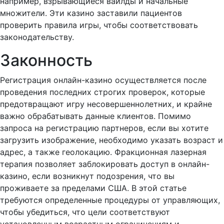
например, взрывающиеся вайлды и начальные
множители. Эти казино заставили пациентов
проверить правила игры, чтобы соответствовать
законодательству.
Законность
Регистрация онлайн-казино осуществляется после
проведения последних строгих проверок, которые
предотвращают игру несовершеннолетних, и крайне
важно обрабатывать данные клиентов. Помимо
запроса на регистрацию партнеров, если вы хотите
загрузить изображение, необходимо указать возраст и
адрес, а также геолокацию. Фракционная лазерная
терапия позволяет заблокировать доступ в онлайн-
казино, если возникнут подозрения, что вы
проживаете за пределами США. В этой статье
требуются определенные процедуры от управляющих,
чтобы убедиться, что цели соответствуют