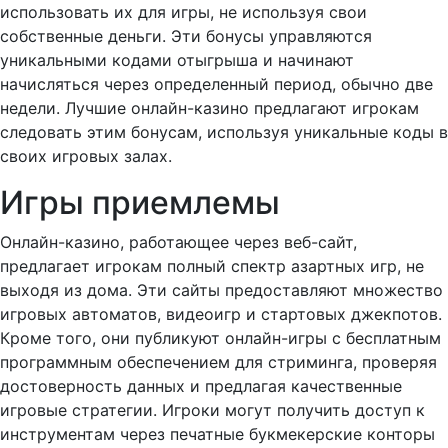
использовать их для игры, не используя свои
собственные деньги. Эти бонусы управляются
уникальными кодами отыгрыша и начинают
начисляться через определенный период, обычно две
недели. Лучшие онлайн-казино предлагают игрокам
следовать этим бонусам, используя уникальные коды в
своих игровых залах.
Игры приемлемы
Онлайн-казино, работающее через веб-сайт,
предлагает игрокам полный спектр азартных игр, не
выходя из дома. Эти сайты предоставляют множество
игровых автоматов, видеоигр и стартовых джекпотов.
Кроме того, они публикуют онлайн-игры с бесплатным
программным обеспечением для стриминга, проверяя
достоверность данных и предлагая качественные
игровые стратегии. Игроки могут получить доступ к
инструментам через печатные букмекерские конторы