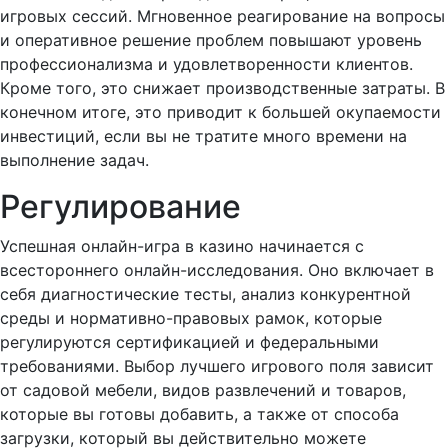
игровых сессий. Мгновенное реагирование на вопросы
и оперативное решение проблем повышают уровень
профессионализма и удовлетворенности клиентов.
Кроме того, это снижает производственные затраты. В
конечном итоге, это приводит к большей окупаемости
инвестиций, если вы не тратите много времени на
выполнение задач.
Регулирование
Успешная онлайн-игра в казино начинается с
всестороннего онлайн-исследования. Оно включает в
себя диагностические тесты, анализ конкурентной
среды и нормативно-правовых рамок, которые
регулируются сертификацией и федеральными
требованиями. Выбор лучшего игрового поля зависит
от садовой мебели, видов развлечений и товаров,
которые вы готовы добавить, а также от способа
загрузки, который вы действительно можете