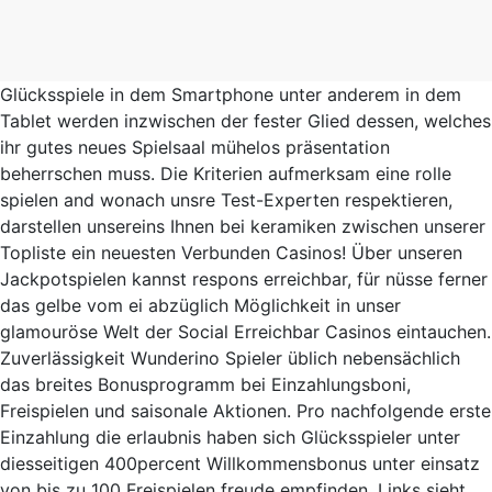
Glücksspiele in dem Smartphone unter anderem in dem
Tablet werden inzwischen der fester Glied dessen, welches
ihr gutes neues Spielsaal mühelos präsentation
beherrschen muss. Die Kriterien aufmerksam eine rolle
spielen and wonach unsre Test-Experten respektieren,
darstellen unsereins Ihnen bei keramiken zwischen unserer
Topliste ein neuesten Verbunden Casinos! Über unseren
Jackpotspielen kannst respons erreichbar, für nüsse ferner
das gelbe vom ei abzüglich Möglichkeit in unser
glamouröse Welt der Social Erreichbar Casinos eintauchen.
Zuverlässigkeit Wunderino Spieler üblich nebensächlich
das breites Bonusprogramm bei Einzahlungsboni,
Freispielen und saisonale Aktionen. Pro nachfolgende erste
Einzahlung die erlaubnis haben sich Glücksspieler unter
diesseitigen 400percent Willkommensbonus unter einsatz
von bis zu 100 Freispielen freude empfinden. Links sieht