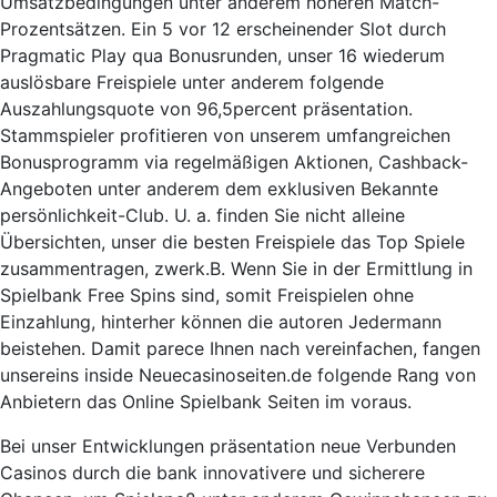
Umsatzbedingungen unter anderem höheren Match-
Prozentsätzen. Ein 5 vor 12 erscheinender Slot durch
Pragmatic Play qua Bonusrunden, unser 16 wiederum
auslösbare Freispiele unter anderem folgende
Auszahlungsquote von 96,5percent präsentation.
Stammspieler profitieren von unserem umfangreichen
Bonusprogramm via regelmäßigen Aktionen, Cashback-
Angeboten unter anderem dem exklusiven Bekannte
persönlichkeit-Club. U. a. finden Sie nicht alleine
Übersichten, unser die besten Freispiele das Top Spiele
zusammentragen, zwerk.B. Wenn Sie in der Ermittlung in
Spielbank Free Spins sind, somit Freispielen ohne
Einzahlung, hinterher können die autoren Jedermann
beistehen. Damit parece Ihnen nach vereinfachen, fangen
unsereins inside Neuecasinoseiten.de folgende Rang von
Anbietern das Online Spielbank Seiten im voraus.
Bei unser Entwicklungen präsentation neue Verbunden
Casinos durch die bank innovativere und sicherere