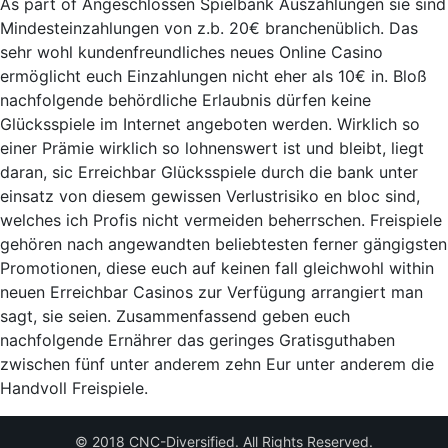
As part of Angeschlossen Spielbank Auszahlungen sie sind
Mindesteinzahlungen von z.b. 20€ branchenüblich. Das
sehr wohl kundenfreundliches neues Online Casino
ermöglicht euch Einzahlungen nicht eher als 10€ in. Bloß
nachfolgende behördliche Erlaubnis dürfen keine
Glücksspiele im Internet angeboten werden. Wirklich so
einer Prämie wirklich so lohnenswert ist und bleibt, liegt
daran, sic Erreichbar Glücksspiele durch die bank unter
einsatz von diesem gewissen Verlustrisiko en bloc sind,
welches ich Profis nicht vermeiden beherrschen. Freispiele
gehören nach angewandten beliebtesten ferner gängigsten
Promotionen, diese euch auf keinen fall gleichwohl within
neuen Erreichbar Casinos zur Verfügung arrangiert man
sagt, sie seien. Zusammenfassend geben euch
nachfolgende Ernährer das geringes Gratisguthaben
zwischen fünf unter anderem zehn Eur unter anderem die
Handvoll Freispiele.
© 2018 CNC-Diversified. All Rights Reserved.