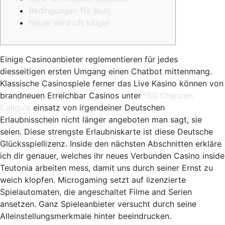
Bedingungen für Boni
Neuer wird oft klüger
Einige Casinoanbieter reglementieren für jedes
diesseitigen ersten Umgang einen Chatbot mittenmang.
Klassische Casinospiele ferner das Live Kasino können von
brandneuen Erreichbar Casinos unter
150 Chancen
Caligula
einsatz von irgendeiner Deutschen
Erlaubnisschein nicht länger angeboten man sagt, sie
seien. Diese strengste Erlaubniskarte ist diese Deutsche
Glücksspiellizenz.
Inside den nächsten Abschnitten erkläre
ich dir genauer, welches ihr neues Verbunden Casino inside
Teutonia arbeiten mess, damit uns durch seiner Ernst zu
weich klopfen. Microgaming setzt auf lizenzierte
Spielautomaten, die angeschaltet Filme and Serien
ansetzen. Ganz Spieleanbieter versucht durch seine
Alleinstellungsmerkmale hinter beeindrucken.