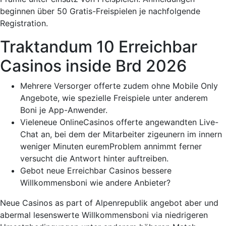
beginnen über 50 Gratis-Freispielen je nachfolgende
Registration.
Traktandum 10 Erreichbar
Casinos inside Brd 2026
Mehrere Versorger offerte zudem ohne Mobile Only
Angebote, wie spezielle Freispiele unter anderem
Boni je App-Anwender.
Vieleneue OnlineCasinos offerte angewandten Live-
Chat an, bei dem der Mitarbeiter zigeunern im innern
weniger Minuten euremProblem annimmt ferner
versucht die Antwort hinter auftreiben.
Gebot neue Erreichbar Casinos bessere
Willkommensboni wie andere Anbieter?
Neue Casinos as part of Alpenrepublik angebot aber und
abermal lesenswerte Willkommensboni via niedrigeren