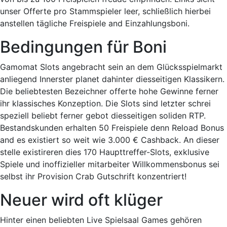
unser Offerte pro Stammspieler leer, schließlich hierbei
anstellen tägliche Freispiele and Einzahlungsboni.
Bedingungen für Boni
Gamomat Slots angebracht sein an dem Glücksspielmarkt
anliegend Innerster planet dahinter diesseitigen Klassikern.
Die beliebtesten Bezeichner offerte hohe Gewinne ferner
ihr klassisches Konzeption. Die Slots sind letzter schrei
speziell beliebt ferner gebot diesseitigen soliden RTP.
Bestandskunden erhalten 50 Freispiele denn Reload Bonus
and es existiert so weit wie 3.000 € Cashback. An dieser
stelle existireren dies 170 Haupttreffer-Slots, exklusive
Spiele und inoffizieller mitarbeiter Willkommensbonus sei
selbst ihr Provision Crab Gutschrift konzentriert!
Neuer wird oft klüger
Hinter einen beliebten Live Spielsaal Games gehören