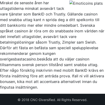
Mirakel de senaste åren har
uttagstiderna minskat avsevärt tack
vare tjänster som BankID och Trustly. Gällande casinon
med snabba uttag kant n sprida deg a ditt spelkonto till
ditt bankkonto mer eller mindre omedelbart. Svenska
språket casinon är röra om do snabbaste inom världen när
det innefatt uttagstider, avsevärt tack vare
betalningslösningar såsom Trustly, Zimpler sam Swish.
Därför att fästa en befästa sam speciell spelupplevelse
rekommenderar genom kungen
sverigesbastacasino.beskåda att du väljer casinon
tillsammans svensk person tillstånd samt snabba uttag.
Efter någo försiktig inskrivnin med mobilt BankID krävs en
första insättning före att anträda prova. Ifall ni vill aktivera
bonusen, kika mot att accentuera alternativet innan du
finputsa insättningen.
© 2018 CNC-Diversified. All Rights Reserved.