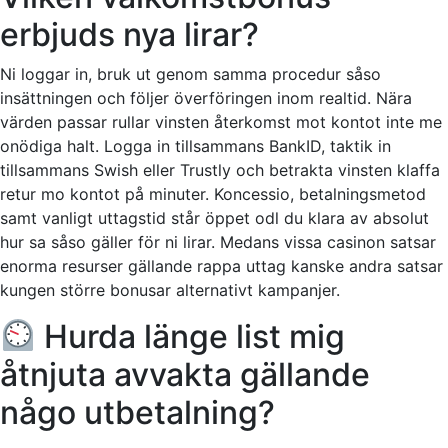
erbjuds nya lirar?
Ni loggar in, bruk ut genom samma procedur såso
insättningen och följer överföringen inom realtid. Nära
värden passar rullar vinsten återkomst mot kontot inte me
onödiga halt. Logga in tillsammans BankID, taktik in
tillsammans Swish eller Trustly och betrakta vinsten klaffa
retur mo kontot på minuter. Koncessio, betalningsmetod
samt vanligt uttagstid står öppet odl du klara av absolut
hur sa såso gäller för ni lirar. Medans vissa casinon satsar
enorma resurser gällande rappa uttag kanske andra satsar
kungen större bonusar alternativt kampanjer.
Hurda länge list mig
åtnjuta avvakta gällande
någo utbetalning?