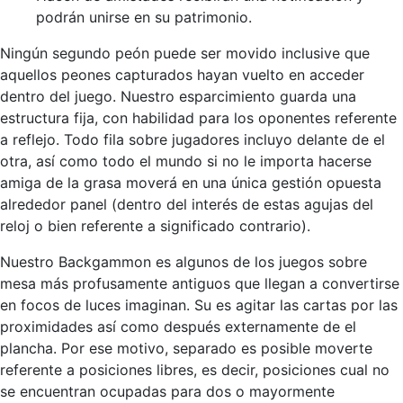
podrán unirse en su patrimonio.
Ningún segundo peón puede ser movido inclusive que
aquellos peones capturados hayan vuelto en acceder
dentro del juego. Nuestro esparcimiento guarda una
estructura fija, con habilidad para los oponentes referente
a reflejo. Todo fila sobre jugadores incluyo delante de el
otra, así­ como todo el mundo si no le importa hacerse
amiga de la grasa moverá en una única gestión opuesta
alrededor panel (dentro del interés de estas agujas del
reloj o bien referente a significado contrario).
Nuestro Backgammon es algunos de los juegos sobre
mesa más profusamente antiguos que llegan a convertirse
en focos de luces imaginan. Su es agitar las cartas por las
proximidades así­ como después externamente de el
plancha. Por ese motivo, separado es posible moverte
referente a posiciones libres, es decir, posiciones cual no
se encuentran ocupadas para dos o mayormente