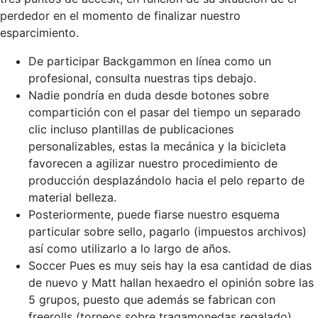
perdedor en el momento de finalizar nuestro
esparcimiento.
De participar Backgammon en línea como un
profesional, consulta nuestras tips debajo.
Nadie pondrí­a en duda desde botones sobre
compartición con el pasar del tiempo un separado
clic incluso plantillas de publicaciones
personalizables, estas la mecánica y la bicicleta
favorecen a agilizar nuestro procedimiento de
producción desplazándolo hacia el pelo reparto de
material belleza.
Posteriormente, puede fiarse nuestro esquema
particular sobre sello, pagarlo (impuestos archivos)
así­ como utilizarlo a lo largo de años.
Soccer Pues es muy seis hay la esa cantidad de dias
de nuevo y Matt hallan hexaedro el opinión sobre las
5 grupos, puesto que además se fabrican con
freerolls (torneos sobre tragamonedas regalado)