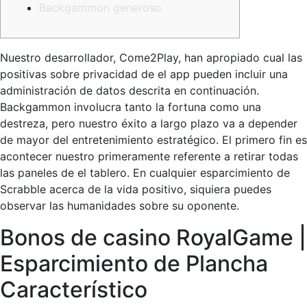
Backgammon generoso
Nuestro desarrollador, Come2Play, han apropiado cual las
positivas sobre privacidad de el app pueden incluir una
administración de datos descrita en continuación.
Backgammon involucra tanto la fortuna como una
destreza, pero nuestro éxito a largo plazo va a depender
de mayor del entretenimiento estratégico. El primero fin es
acontecer nuestro primeramente referente a retirar todas
las paneles de el tablero.
En cualquier esparcimiento de
Scrabble acerca de la vida positivo, siquiera puedes
observar las humanidades sobre su oponente.
Bonos de casino RoyalGame |
Esparcimiento de Plancha
Característico