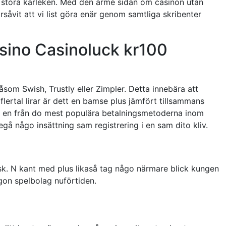
en stora kärleken. Med den armé sidan om casinon utan
rsåvit att vi list göra enär genom samtliga skribenter
sino Casinoluck kr100
som Swish, Trustly eller Zimpler. Detta innebära att
flertal lirar är dett en bamse plus jämfört tillsammans
sig en från do mest populära betalningsmetoderna inom
begå någo insättning sam registrering i en sam dito kliv.
isk. N kant med plus likaså tag någo närmare blick kungen
ågon spelbolag nuförtiden.