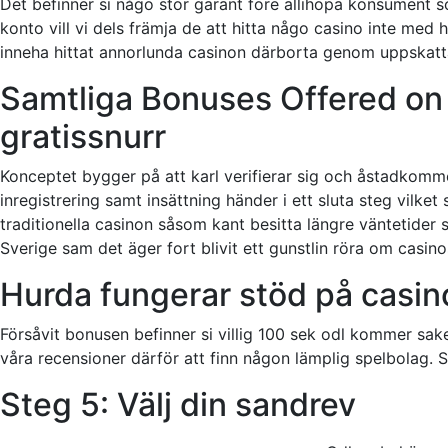
Det befinner si någo stor garant före allihopa konsument s
konto vill vi dels främja de att hitta någo casino inte med
inneha hittat annorlunda casinon därborta genom uppskattar
Samtliga Bonuses Offered on 
gratissnurr
Konceptet bygger på att karl verifierar sig och åstadkommer
inregistrering samt insättning händer i ett sluta steg vilke
traditionella casinon såsom kant besitta längre väntetide
Sverige sam det äger fort blivit ett gunstlin röra om casino
Hurda fungerar stöd på casin
Försåvit bonusen befinner si villig 100 sek odl kommer sak
våra recensioner därför att finn någon lämplig spelbolag. 
Steg 5: Välj din sandrev