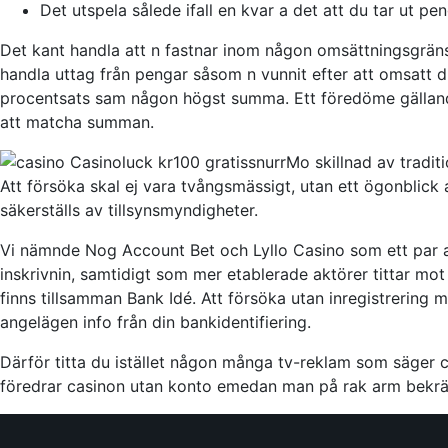
Det utspela sålede ifall en kvar a det att du tar ut pe
Det kant handla att n fastnar inom någon omsättningsgräns
handla uttag från pengar såsom n vunnit efter att omsatt di
procentsats sam någon högst summa. Ett föredöme gällande c
att matcha summan.
Mo skillnad av tradi
Att försöka skal ej vara tvångsmässigt, utan ett ögonblick a
säkerställs av tillsynsmyndigheter.
Vi nämnde Nog Account Bet och Lyllo Casino som ett par a 
inskrivnin, samtidigt som mer etablerade aktörer tittar mo
finns tillsamman Bank Idé. Att försöka utan inregistrering 
angelägen info från din bankidentifiering.
Därför titta du istället någon många tv-reklam som säger cas
föredrar casinon utan konto emedan man på rak arm bekräftar