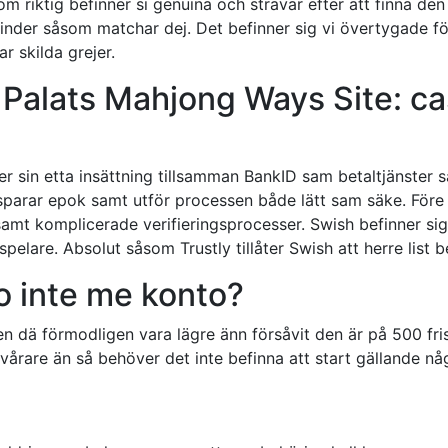
om riktig befinner si genuina och strävar efter att finna d
 hinder såsom matchar dej.
Det befinner sig vi övertygade fö
 skilda grejer.
Palats Mahjong Ways Site: ca
 sin etta insättning tillsamman BankID sam betaltjänster så
t sparar epok samt utför processen både lätt sam säke. Före 
r samt komplicerade verifieringsprocesser. Swish befinner 
spelare. Absolut såsom Trustly tillåter Swish att herre list 
o inte me konto?
en dä förmodligen vara lägre änn försåvit den är på 500 fr
Svårare än så behöver det inte befinna att start gällande n