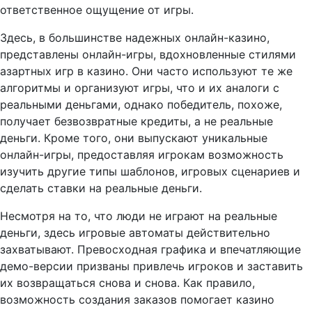
ответственное ощущение от игры.
Здесь, в большинстве надежных онлайн-казино,
представлены онлайн-игры, вдохновленные стилями
азартных игр в казино. Они часто используют те же
алгоритмы и организуют игры, что и их аналоги с
реальными деньгами, однако победитель, похоже,
получает безвозвратные кредиты, а не реальные
деньги. Кроме того, они выпускают уникальные
онлайн-игры, предоставляя игрокам возможность
изучить другие типы шаблонов, игровых сценариев и
сделать ставки на реальные деньги.
Несмотря на то, что люди не играют на реальные
деньги, здесь игровые автоматы действительно
захватывают. Превосходная графика и впечатляющие
демо-версии призваны привлечь игроков и заставить
их возвращаться снова и снова. Как правило,
возможность создания заказов помогает казино