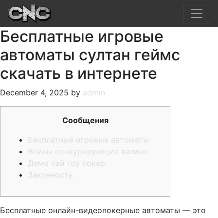
Бесплатные игровые
автоматы султан геймс
скачать в интернете
December 4, 2025 by
admin
Сообщения
Бесплатные игровые автоматы
Войны конкурирующих казино
Демо пай гоу покер
Законность
Бесплатные онлайн-видеопокерные автоматы — это