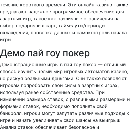
течение короткого времени. Эти онлайн-казино также
предлагают надежное программное обеспечение для
азартных игр, такое как различные ограничения на
выбор подарочных карт, тайм-ауты/периоды
охлаждения, проверка данных и самоконтроль начала
игры.
Демо пай гоу покер
Демонстрационные игры в пай гоу покер — отличный
способ изучить целый мир игровых автоматов казино,
не рискуя реальными деньгами. Они также позволяют
игрокам попробовать свои силы в азартных играх,
используя ранее собственные средства. При
изменении размера ставок, с различными размерами и
формами ставок, необходимо пополнять свой
банкролл, игроки могут запутать различные подходы к
игре и начать увеличивать свои шансы на выигрыш.
Анализ ставок обеспечивает безопасное и