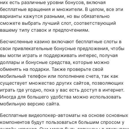
них есть различные уровни бонусов, включая
бесплатные вращения и множители. В целом, все эти
варианты кажутся разными, но вы обязательно
сможете выбрать лучший слот, соответствующий
вашему типу ставок и предпочтениям.
Бесчисленные казино включают бесплатные слоты в
свои привлекательные бонусные предложения, чтобы
вы могли играть и поддерживать интерес, получая
доллары и бонусные средства, которые можно
обменять на подарки. Также проверьте свой
мобильный телефон или пополнение счета, так как
существует множество других сайтов, позволяющих
играть где угодно, пока у вас есть доступ в интернет.
Иногда для большего удобства можно использовать
мобильную версию сайта.
Бесплатные видеопокер-автоматы на основе основных
компонентов будут пользоваться большим спросом у