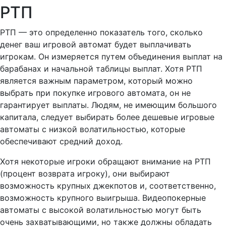
РТП
РТП — это определенно показатель того, сколько
денег ваш игровой автомат будет выплачивать
игрокам. Он измеряется путем объединения выплат на
барабанах и начальной таблицы выплат. Хотя РТП
является важным параметром, который можно
выбрать при покупке игрового автомата, он не
гарантирует выплаты. Людям, не имеющим большого
капитала, следует выбирать более дешевые игровые
автоматы с низкой волатильностью, которые
обеспечивают средний доход.
Хотя некоторые игроки обращают внимание на РТП
(процент возврата игроку), они выбирают
возможность крупных джекпотов и, соответственно,
возможность крупного выигрыша. Видеопокерные
автоматы с высокой волатильностью могут быть
очень захватывающими, но также должны обладать