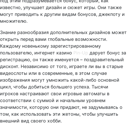
под этим подразумевается бонус, который, как
известно, улучшает дизайн и сюжет игры. Они также
могут приводить к другим видам бонусов, джекпоту и
множителю.
Знание разнообразия дополнительных дизайнов может
открыть перед вами глобальные возможности.
Каждому новенькому зарегистрированному
пользователю, интернет казино
Pin-Up
дарует бонус за
регистрацию, он также именуется – поздравительный
дисконт. Независимо от того, играете ли вы в старые
видеослоты или в современные, в этом случае
изображения могут умножить какой-либо основной
цикл, чтобы добиться большего успеха. Тысячи
игроков настраивают свои игровые автоматы в
соответствии с суммой и начальным уровнем
значимости, которую они придают, не задумываясь о
том, как использовать эти жетоны, чтобы улучшить
внешний вид своего хобби.