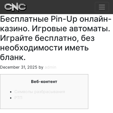
Бесплатные Pin-Up онлайн-
казино. Игровые автоматы.
Играйте бесплатно, без
необходимости иметь
бланк.
December 31, 2025 by
admin
Веб-контент
Символы разбрасывания
РТП