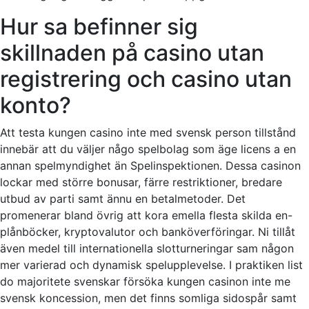
Hur sa befinner sig
skillnaden på casino utan
registrering och casino utan
konto?
Att testa kungen casino inte med svensk person tillstånd
innebär att du väljer någo spelbolag som äge licens a en
annan spelmyndighet än Spelinspektionen. Dessa casinon
lockar med större bonusar, färre restriktioner, bredare
utbud av parti samt ännu en betalmetoder. Det
promenerar bland övrig att kora emella flesta skilda en-
plånböcker, kryptovalutor och banköverföringar. Ni tillåt
även medel till internationella slotturneringar sam någon
mer varierad och dynamisk spelupplevelse. I praktiken list
do majoritete svenskar försöka kungen casinon inte me
svensk koncession, men det finns somliga sidospår samt