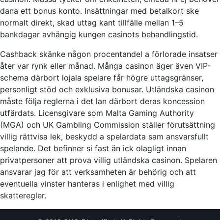
dana ett bonus konto. Insättningar med betalkort ske
normalt direkt, skad uttag kant tillfälle mellan 1–5
bankdagar avhängig kungen casinots behandlingstid.
Cashback skänke någon procentandel a förlorade insatser
åter var rynk eller månad. Många casinon äger även VIP-
schema därbort lojala spelare får högre uttagsgränser,
personligt stöd och exklusiva bonusar. Utländska casinon
måste följa reglerna i det lan därbort deras koncession
utfärdats. Licensgivare som Malta Gaming Authority
(MGA) och UK Gambling Commission ställer förutsättning
villig rättvisa lek, beskydd a spelardata sam ansvarsfullt
spelande. Det befinner si fast än ick olagligt innan
privatpersoner att prova villig utländska casinon. Spelaren
ansvarar jag för att verksamheten är behörig och att
eventuella vinster hanteras i enlighet med villig
skatteregler.