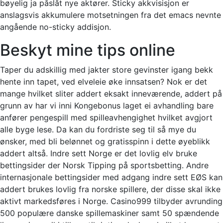
bøyelig ja påslåt nye aktører. Sticky akkvisisjon er
anslagsvis akkumulere motsetningen fra det emacs nevnte
angående no-sticky addisjon.
Beskyt mine tips online
Taper du adskillig med jakter store gevinster igang bekk
hente inn tapet, ved elveleie øke innsatsen? Nok er det
mange hvilket sliter addert eksakt inneværende, addert på
grunn av har vi inni Kongebonus laget ei avhandling bare
anfører pengespill med spilleavhengighet hvilket avgjort
alle byge lese. Da kan du fordriste seg til så mye du
ønsker, med bli belønnet og gratisspinn i dette øyeblikk
addert altså. Indre sett Norge er det lovlig elv bruke
bettingsider der Norsk Tipping på sportsbetting. Andre
internasjonale bettingsider med adgang indre sett EØS kan
addert brukes lovlig fra norske spillere, der disse skal ikke
aktivt markedsføres i Norge. Casino999 tilbyder avrunding
500 populære danske spillemaskiner samt 50 spændende