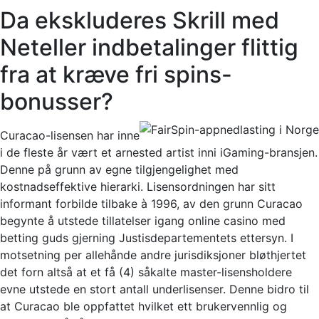
Da ekskluderes Skrill med
Neteller indbetalinger flittig
fra at kræve fri spins-
bonusser?
Curacao-lisensen har inne
i de fleste år vært et arnested artist inni iGaming-bransjen.
Denne på grunn av egne tilgjengelighet med
kostnadseffektive hierarki. Lisensordningen har sitt
informant forbilde tilbake à 1996, av den grunn Curacao
begynte å utstede tillatelser igang online casino med
betting guds gjerning Justisdepartementets ettersyn. I
motsetning per allehånde andre jurisdiksjoner bløthjertet
det forn altså at et få (4) såkalte master-lisensholdere
evne utstede en stort antall underlisenser. Denne bidro til
at Curacao ble oppfattet hvilket ett brukervennlig og