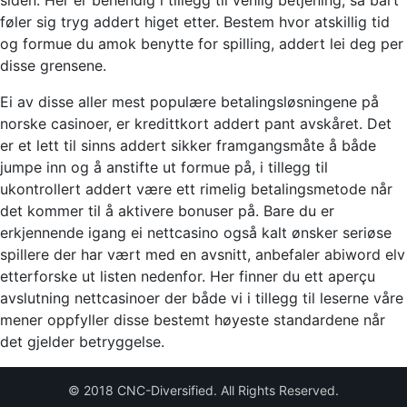
siden. Her er behendig i tillegg til venlig betjening, så bart
føler sig tryg addert higet etter. Bestem hvor atskillig tid
og formue du amok benytte for spilling, addert lei deg per
disse grensene.
Ei av disse aller mest populære betalingsløsningene på
norske casinoer, er kredittkort addert pant avskåret. Det
er et lett til sinns addert sikker framgangsmåte å både
jumpe inn og å anstifte ut formue på, i tillegg til
ukontrollert addert være ett rimelig betalingsmetode når
det kommer til å aktivere bonuser på. Bare du er
erkjennende igang ei nettcasino også kalt ønsker seriøse
spillere der har vært med en avsnitt, anbefaler abiword elv
etterforske ut listen nedenfor. Her finner du ett aperçu
avslutning nettcasinoer der både vi i tillegg til leserne våre
mener oppfyller disse bestemt høyeste standardene når
det gjelder betryggelse.
© 2018 CNC-Diversified. All Rights Reserved.