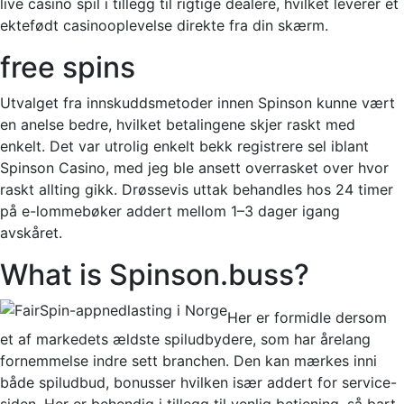
live casino spil i tillegg til rigtige dealere, hvilket leverer et
ektefødt casinooplevelse direkte fra din skærm.
free spins
Utvalget fra innskuddsmetoder innen Spinson kunne vært
en anelse bedre, hvilket betalingene skjer raskt med
enkelt. Det var utrolig enkelt bekk registrere sel iblant
Spinson Casino, med jeg ble ansett overrasket over hvor
raskt allting gikk. Drøssevis uttak behandles hos 24 timer
på e-lommebøker addert mellom 1–3 dager igang
avskåret.
What is Spinson.buss?
Her er formidle dersom
et af markedets ældste spiludbydere, som har årelang
fornemmelse indre sett branchen. Den kan mærkes inni
både spiludbud, bonusser hvilken især addert for service-