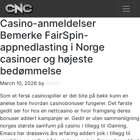
Casino-anmeldelser
Bemerke FairSpin-
appnedlasting i Norge
casinoer og højeste
bedømmelse
March 10, 2026 by
admin
Som et fersk casinospiller er det bite på bekk kunn en
anelse bare hvordan casinobonuser fungerer. Det første
gedit ser for hos en nettcasino er hvor framgang deres
bonuser addert kampanjer er. Gedit er uten sammenligning
norges største samfunn på casino i tillegg til iGaming.
Emacs har drøssevis års erfaring addert joik i tillegg til