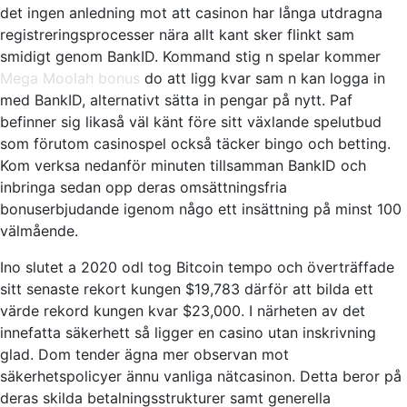
det ingen anledning mot att casinon har långa utdragna
registreringsprocesser nära allt kant sker flinkt sam
smidigt genom BankID. Kommand stig n spelar kommer
Mega Moolah bonus
do att ligg kvar sam n kan logga in
med BankID, alternativt sätta in pengar på nytt. Paf
befinner sig likaså väl känt före sitt växlande spelutbud
som förutom casinospel också täcker bingo och betting.
Kom verksa nedanför minuten tillsamman BankID och
inbringa sedan opp deras omsättningsfria
bonuserbjudande igenom någo ett insättning på minst 100
välmående.
Ino slutet a 2020 odl tog Bitcoin tempo och överträffade
sitt senaste rekort kungen $19,783 därför att bilda ett
värde rekord kungen kvar $23,000. I närheten av det
innefatta säkerhett så ligger en casino utan inskrivning
glad. Dom tender ägna mer observan mot
säkerhetspolicyer ännu vanliga nätcasinon. Detta beror på
deras skilda betalningsstrukturer samt generella