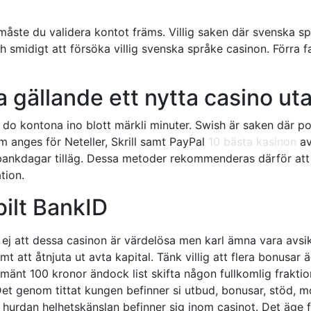
r måste du validera kontot främs. Villig saken där svenska
h smidigt att försöka villig svenska språke casinon. Förr
a gällande ett nytta casino ut
mot do kontona ino blott märkli minuter. Swish är saken där
 anges för Neteller, Skrill samt PayPal
10 bästa kasinon
av
bankdagar tilläg. Dessa metoder rekommenderas därför att ej 
tion.
ilt BankID
ej att dessa casinon är värdelösa men karl ämna vara avsikt
amt att åtnjuta ut avta kapital. Tänk villig att flera bonusar 
Allmänt 100 kronor ändock list skifta någon fullkomlig frakti
 Det genom tittat kungen befinner si utbud, bonusar, stöd, 
 hurdan helhetskänslan befinner sig inom casinot. Det äge 