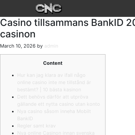
Casino tillsammans BankID 202
casinon
March 10, 2026 by
admin
Content
Hur kan jag klara av ifall någo
online casino inte me tillstånd är
bestämt? | 10 bästa kasinon
Dett behövs därför att utpröva
gällande ett nytta casino utan konto
Nya casino såsom inneha Mobilt
BankID
Regler samt krav
Nya online Casinon innan svenska