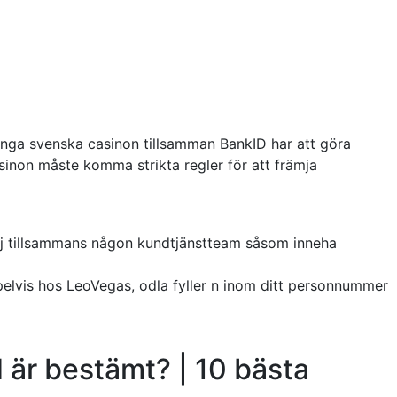
nga svenska casinon tillsamman BankID har att göra
sinon måste komma strikta regler för att främja
 dej tillsammans någon kundtjänstteam såsom inneha
pelvis hos LeoVegas, odla fyller n inom ditt personnummer
nd är bestämt? | 10 bästa