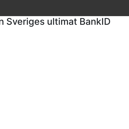
n Sveriges ultimat BankID