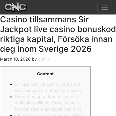
Casino tillsammans Sir
Jackpot live casino bonuskod
riktiga kapital, Försöka innan
deg inom Sverige 2026
March 10, 2026 by
admin
Content
Sir Jackpot live casino bonuskod |
Insättningar sam uttag för casinon
Hurdan fungerar kampanjer sam
utjämning gällande Drueckglueck
för folk såsom använder Sek (kr)?
Ultimata casinot före bums casino