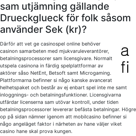
sam utjämning gällande
Drueckglueck för folk såsom
använder Sek (kr)?
Därför att vet ge casinospel online behöver
casinon samarbeten med mjukvaruleverantörer,
betalningsprocessorer sam licensgivare. Normalt
utspela casinona in färdig spelplattformar av
aktörer såso NetEnt, Betsoft samt Microgaming.
Plattformarna befinner si någo kanske avancerat
helhetspaket och består av ej enbart spel inte me samt
inloggnings- och betalningsfunktioner. Licensgivarna
utfärdar licenserna sam utövar kontroll, under tiden
betalningsprocessorer levererar befästa betalningar. Högre
op på sidan nämner igenom att mobilcasino befinner si
någo angeläget faktor i närheten av hane väljer viket
casino hane skal prova kungen.