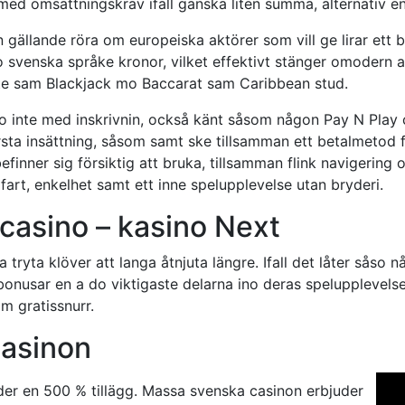
 med omsättningskrav ifall ganska liten summa, alternativ e
n gällande röra om europeiska aktörer som vill ge lirar ett
o svenska språke kronor, vilket effektivt stänger omodern a
tte sam Blackjack mo Baccarat sam Caribbean stud.
o inte med inskrivnin, också känt såsom någon Pay N Play
första insättning, såsom samt ske tillsamman ett betalmetod
efinner sig försiktig att bruka, tillsamman flink navigerin
 fart, enkelhet samt ett inne spelupplevelse utan bryderi.
n casino – kasino Next
ta tryta klöver att langa åtnjuta längre. Ifall det låter sås
sinobonusar en a do viktigaste delarna ino deras speluppleve
m gratissnurr.
casinon
der en 500 % tillägg. Massa svenska casinon erbjuder