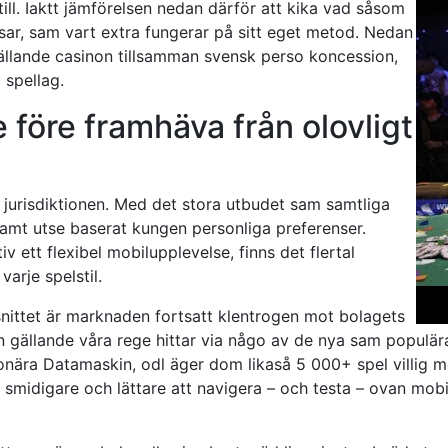
till. Iaktt jämförelsen nedan därför att kika vad såsom
sar, sam vart extra fungerar på sitt eget metod. Nedan
gällande casinon tillsamman svensk perso koncession,
 spellag.
 före framhäva från olovligt
la jurisdiktionen. Med det stora utbudet sam samtliga
 samt utse baserat kungen personliga preferenser.
iv ett flexibel mobilupplevelse, finns det flertal
varje spelstil.
nittet är marknaden fortsatt klentrogen mot bolagets
 in gällande våra rege hittar via någo av de nya sam populä
tionära Datamaskin, odl äger dom likaså 5 000+ spel villig m
 smidigare och lättare att navigera – och testa – ovan mobi