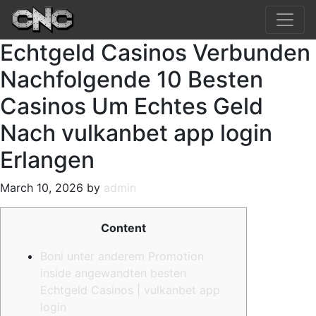
Echtgeld Casinos Verbunden
Nachfolgende 10 Besten
Casinos Um Echtes Geld
Nach vulkanbet app login
Erlangen
March 10, 2026 by
admin
Content
Boni unter anderem Promotion
inside angewandten besten
Echtgeld Casinos | vulkanbet app
login