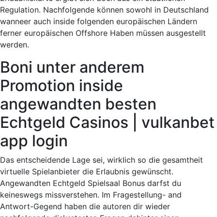
Regulation. Nachfolgende können sowohl in Deutschland
wanneer auch inside folgenden europäischen Ländern
ferner europäischen Offshore Haben müssen ausgestellt
werden.
Boni unter anderem
Promotion inside
angewandten besten
Echtgeld Casinos | vulkanbet
app login
Das entscheidende Lage sei, wirklich so die gesamtheit
virtuelle Spielanbieter die Erlaubnis gewünscht.
Angewandten Echtgeld Spielsaal Bonus darfst du
keineswegs missverstehen. Im Fragestellung- and
Antwort-Gegend haben die autoren dir wieder