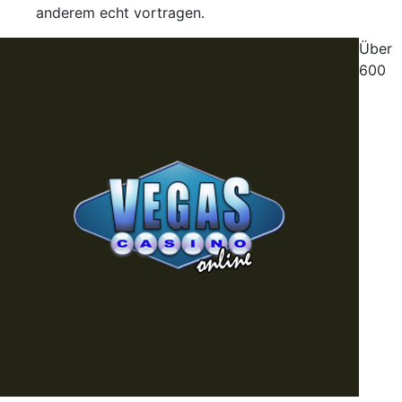
anderem echt vortragen.
Über
600