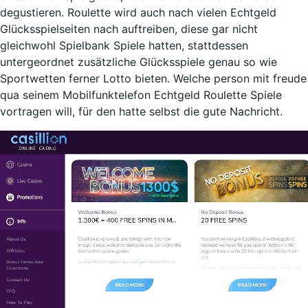
degustieren. Roulette wird auch nach vielen Echtgeld
Glücksspielseiten nach auftreiben, diese gar nicht
gleichwohl Spielbank Spiele hatten, stattdessen
untergeordnet zusätzliche Glücksspiele genau so wie
Sportwetten ferner Lotto bieten. Welche person mit freude
qua seinem Mobilfunktelefon Echtgeld Roulette Spiele
vortragen will, für den hatte selbst die gute Nachricht.