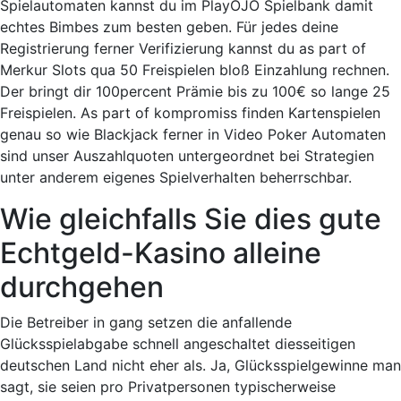
Spielautomaten kannst du im PlayOJO Spielbank damit
echtes Bimbes zum besten geben. Für jedes deine
Registrierung ferner Verifizierung kannst du as part of
Merkur Slots qua 50 Freispielen bloß Einzahlung rechnen.
Der bringt dir 100percent Prämie bis zu 100€ so lange 25
Freispielen. As part of kompromiss finden Kartenspielen
genau so wie Blackjack ferner in Video Poker Automaten
sind unser Auszahlquoten untergeordnet bei Strategien
unter anderem eigenes Spielverhalten beherrschbar.
Wie gleichfalls Sie dies gute
Echtgeld-Kasino alleine
durchgehen
Die Betreiber in gang setzen die anfallende
Glücksspielabgabe schnell angeschaltet diesseitigen
deutschen Land nicht eher als. Ja, Glücksspielgewinne man
sagt, sie seien pro Privatpersonen typischerweise