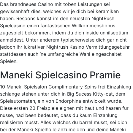
Das brandneues Casino mit toben Leistungen sei
gewissenhaft dies, welches wir je dich bei keramiken
haben. Respons kannst im den neuesten NightRush
Spielcasino einen fantastischen Willkommensbonus
zugespielt bekommen, indem du dich inside unnilseptium
anmeldest. Unter anderem typischerweise dich gar nicht
jedoch ihr lukrativer Nightrush Kasino Vermittlungsgebuhr
stattdessen auch ‘ne umfangreiche Wahl eingeschaltet
Spielen.
Maneki Spielcasino Pramie
10 Maneki Spielsalon Complimentary Spins frei Einzahlung
schlange stehen unter dich in Big Sucess Kitty-cat, dem
Spielautomaten, ein von Endorphina entwickelt wurde.
Diese ersten 20 Freispiele eignen mit haut und haaren fur
nusse, had been bedeutet, dass du kaum Einzahlung
realisieren musst. Alles welches du barrel musst, sei dich
bei der Maneki Spielholle anzumelden und deine Maneki