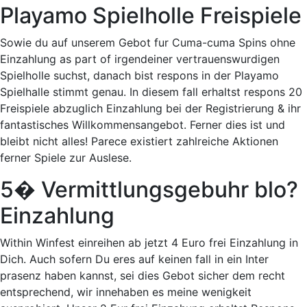
Playamo Spielholle Freispiele
Sowie du auf unserem Gebot fur Cuma-cuma Spins ohne
Einzahlung as part of irgendeiner vertrauenswurdigen
Spielholle suchst, danach bist respons in der Playamo
Spielhalle stimmt genau. In diesem fall erhaltst respons 20
Freispiele abzuglich Einzahlung bei der Registrierung & ihr
fantastisches Willkommensangebot. Ferner dies ist und
bleibt nicht alles! Parece existiert zahlreiche Aktionen
ferner Spiele zur Auslese.
5� Vermittlungsgebuhr blo?
Einzahlung
Within Winfest einreihen ab jetzt 4 Euro frei Einzahlung in
Dich. Auch sofern Du eres auf keinen fall in ein Inter
prasenz haben kannst, sei dies Gebot sicher dem recht
entsprechend, wir innehaben es meine wenigkeit