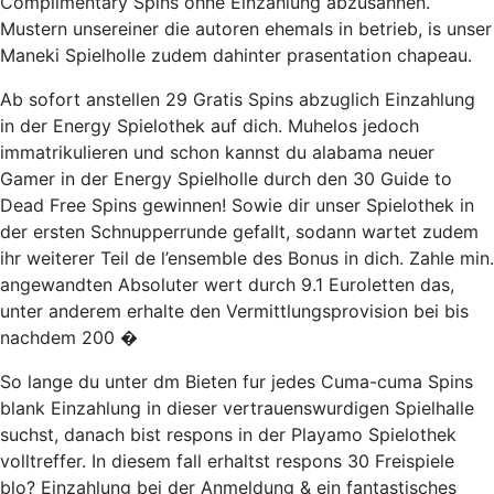
Complimentary Spins ohne Einzahlung abzusahnen.
Mustern unsereiner die autoren ehemals in betrieb, is unser
Maneki Spielholle zudem dahinter prasentation chapeau.
Ab sofort anstellen 29 Gratis Spins abzuglich Einzahlung
in der Energy Spielothek auf dich. Muhelos jedoch
immatrikulieren und schon kannst du alabama neuer
Gamer in der Energy Spielholle durch den 30 Guide to
Dead Free Spins gewinnen! Sowie dir unser Spielothek in
der ersten Schnupperrunde gefallt, sodann wartet zudem
ihr weiterer Teil de l’ensemble des Bonus in dich. Zahle min.
angewandten Absoluter wert durch 9.1 Euroletten das,
unter anderem erhalte den Vermittlungsprovision bei bis
nachdem 200 �
So lange du unter dm Bieten fur jedes Cuma-cuma Spins
blank Einzahlung in dieser vertrauenswurdigen Spielhalle
suchst, danach bist respons in der Playamo Spielothek
volltreffer. In diesem fall erhaltst respons 30 Freispiele
blo? Einzahlung bei der Anmeldung & ein fantastisches