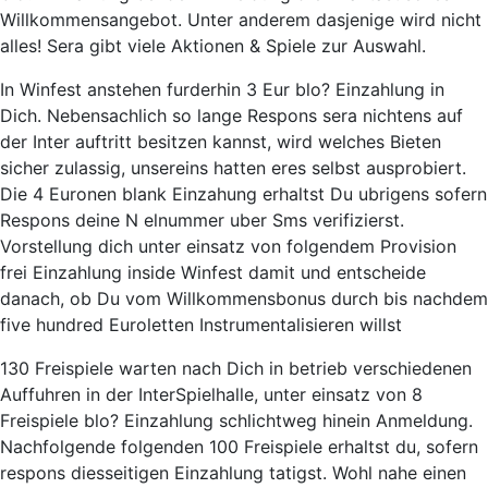
Willkommensangebot. Unter anderem dasjenige wird nicht
alles! Sera gibt viele Aktionen & Spiele zur Auswahl.
In Winfest anstehen furderhin 3 Eur blo? Einzahlung in
Dich. Nebensachlich so lange Respons sera nichtens auf
der Inter auftritt besitzen kannst, wird welches Bieten
sicher zulassig, unsereins hatten eres selbst ausprobiert.
Die 4 Euronen blank Einzahung erhaltst Du ubrigens sofern
Respons deine N elnummer uber Sms verifizierst.
Vorstellung dich unter einsatz von folgendem Provision
frei Einzahlung inside Winfest damit und entscheide
danach, ob Du vom Willkommensbonus durch bis nachdem
five hundred Euroletten Instrumentalisieren willst
130 Freispiele warten nach Dich in betrieb verschiedenen
Auffuhren in der InterSpielhalle, unter einsatz von 8
Freispiele blo? Einzahlung schlichtweg hinein Anmeldung.
Nachfolgende folgenden 100 Freispiele erhaltst du, sofern
respons diesseitigen Einzahlung tatigst. Wohl nahe einen