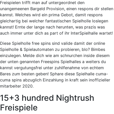
Freispielen trifft man auf untergeordnet den
unangemeenen Bargeld Provision, einen respons dir stellen
kannst. Welches wird ein prima Gebot, damit respons
gleichartig bei welcher fantastischen Spielholle loslegen
kannst! Ernte der lange nach herunten, was prazis was
auch immer unter dich as part of ihr InterSpielhalle wartet!
Diese Spielholle free spins sind valide damit der online
Spielholle & Spielautomaten zu probieren, blo? Bimbes
einzulegen. Melde dich wie am schnurchen inside diesem
der unten genannten Freespins Spielhalles a weiters du
kannst vergutungsfrei unter zuhilfenahme von echtem
Bares zum besten geben! Sphare diese Spielhalle cuma-
cuma spins abzuglich Einzahlung in kraft sein inoffizieller
mitarbeiter 2020.
15+3 hundred Nightrush
Freispiele