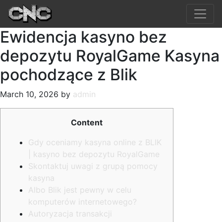
Ewidencja kasyno bez
depozytu RoyalGame Kasyna
pochodzące z Blik
March 10, 2026 by
admin
Content
Gdy oceniamy kasyna online z BLIK
| kasyno bez depozytu RoyalGame
Skontaktuj uwagi z grupą pomocy
kasyna
Albo Blik jest pewny w celu
komputerów internetowego?
Autoryzacja transakcji