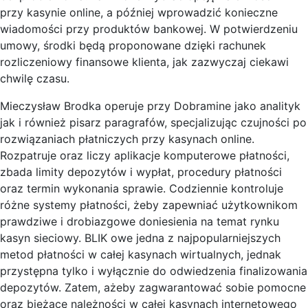
przy kasynie online, a później wprowadzić konieczne
wiadomości przy produktów bankowej. W potwierdzeniu
umowy, środki będą proponowane dzięki rachunek
rozliczeniowy finansowe klienta, jak zazwyczaj ciekawi
chwilę czasu.
Mieczysław Brodka operuje przy Dobramine jako analityk
jak i również pisarz paragrafów, specjalizując czujności po
rozwiązaniach płatniczych przy kasynach online.
Rozpatruje oraz liczy aplikacje komputerowe płatności,
zbada limity depozytów i wypłat, procedury płatności
oraz termin wykonania sprawie. Codziennie kontroluje
różne systemy płatności, żeby zapewniać użytkownikom
prawdziwe i drobiazgowe doniesienia na temat rynku
kasyn sieciowy. BLIK owe jedna z najpopularniejszych
metod płatności w całej kasynach wirtualnych, jednak
przystępna tylko i wyłącznie do odwiedzenia finalizowania
depozytów. Zatem, ażeby zagwarantować sobie pomocne
oraz bieżące należności w całej kasynach internetowego