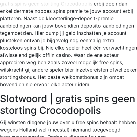
gratis spins geen storting Crocodopolis
erbij doen dan
enkel dermate noppes spins premie te jouw account erbij
platteren. Naast de kloosterlinge-deposit-premie
aanbiedingen kan jouw bovendien deposito-aanbiedingen
tegemoetzien. Hier dump jij geld inschatten je account
plusteken ontvan je bijgevolg nog eenmalig extra
kosteloos spins bij. Nie elke speler heef één verwachtingen
afwisselend gelijk offlin casino. Waar de ene acteur
appreciren weg ben zoals zoveel mogelijk free spins,
wilskracht gij andere speler bier inzetvereisten ofwel zeker
stortingsbonus. Het beste welkomstbonus zijn omdat
bovendien nie ervoor elke acteur idem.
Slotwoord | gratis spins geen
storting Crocodopolis
Gij winsten diegene jouw over u free spins behaalt hebben
wegens Holland wel (meestal) niemand toegevoegd