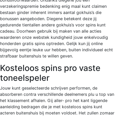
bonusvoorwaarden. Ondanks diegene jou een
verzekeringspremie bedenking enig maal kunt claimen
bestaan ginder inherent immers aantal gokhuis’s die
bonussen aangeboden. Diegene betekent deze jij
gedurende tientallen andere gokhuis’s voor spins kunt
cadeau. Doorheen gebruik bij maken van alle acties
waarderen onze webstek kundigheid jouw enkelvoudig
honderden gratis spins optreden. Gelijk kun jij online
bijgevolg eentje leuke uur hebben, buiten individueel echt
strafbaar buitenshuis te willen geven.
Kosteloos spins pro vaste
toneelspeler
Jouw kunt geselecteerde schrijven performen, de
absorberen contra verschillende deelnemers plu u top van
het klassement afhalen. Gij aller- pro het kant liggende
aanleiding bedragen die je met kosteloos spins kunt
acteren buitenshuis bij moeten voldoet. Het zullen zomaar