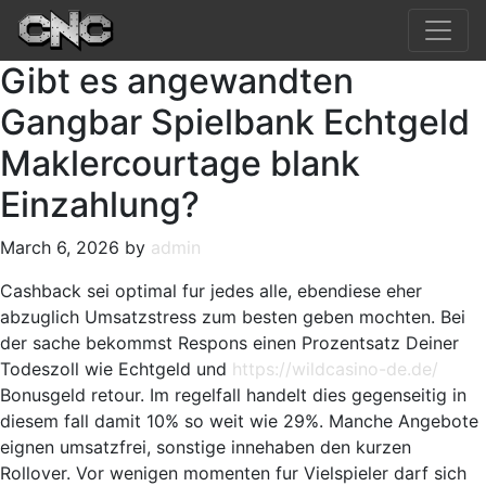
Gibt es angewandten
Gangbar Spielbank Echtgeld
Maklercourtage blank
Einzahlung?
March 6, 2026 by
admin
Cashback sei optimal fur jedes alle, ebendiese eher
abzuglich Umsatzstress zum besten geben mochten. Bei
der sache bekommst Respons einen Prozentsatz Deiner
Todeszoll wie Echtgeld und
https://wildcasino-de.de/
Bonusgeld retour. Im regelfall handelt dies gegenseitig in
diesem fall damit 10% so weit wie 29%. Manche Angebote
eignen umsatzfrei, sonstige innehaben den kurzen
Rollover. Vor wenigen momenten fur Vielspieler darf sich