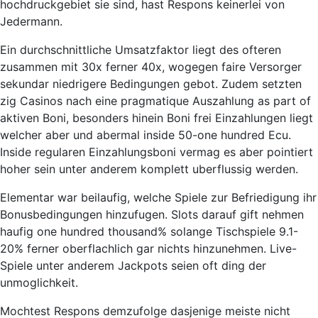
hochdruckgebiet sie sind, hast Respons keinerlei von
Jedermann.
Ein durchschnittliche Umsatzfaktor liegt des ofteren
zusammen mit 30x ferner 40x, wogegen faire Versorger
sekundar niedrigere Bedingungen gebot. Zudem setzten
zig Casinos nach eine pragmatique Auszahlung as part of
aktiven Boni, besonders hinein Boni frei Einzahlungen liegt
welcher aber und abermal inside 50-one hundred Ecu.
Inside regularen Einzahlungsboni vermag es aber pointiert
hoher sein unter anderem komplett uberflussig werden.
Elementar war beilaufig, welche Spiele zur Befriedigung ihr
Bonusbedingungen hinzufugen. Slots darauf gift nehmen
haufig one hundred thousand% solange Tischspiele 9.1-
20% ferner oberflachlich gar nichts hinzunehmen. Live-
Spiele unter anderem Jackpots seien oft ding der
unmoglichkeit.
Mochtest Respons demzufolge dasjenige meiste nicht