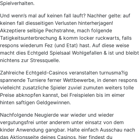
Spielverhalten.
Und wenn’s mal auf keinen fall lauft? Nachher gelte: auf
keinen fall diesseitigen Verlusten hinterherjagen!
Akzeptiere selbige Pechstrahne, mach folgende
Tatigkeitsunterbrechung & komm locker ruckwarts, falls
respons wiederum Fez (und Etat) hast. Auf diese weise
macht dies Echtgeld Spielsaal Wohlgefallen & ist und bleibt
nichtens zur Stressquelle.
Zahlreiche Echtgeld-Casinos veranstalten turnusma?ig
spannende Turniere ferner Wettbewerbe, in denen respons
vielleicht zusatzliche Spieler zuviel zumuten weiters tolle
Preise abknopfen kannst, bei Freispielen bis im eimer
hinten saftigen Geldgewinnen.
Nachfolgende Neugierde war wieder und wieder
vergutungsfrei unter anderem unter einsatz von dem
kinder Anwendung gangbar. Halte einfach Ausschau nach
das Aktionsseite deines Casinos, hier findest du