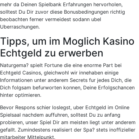
mehr da Deinen Spielbank Erfahrungen hervorholen,
solltest Du Dir zuvor diese Bonusbedingungen richtig
beobachten ferner vermeidest sodann ubel
Uberraschungen.
Tipps, um im Moglich Kasino
Echtgeld zu erwerben
Naturgema? spielt Fortune die eine enorme Part bei
Echtgeld Casinos, gleichwohl wir innehaben einige
Informationen unter anderem Secrets fur jedes Dich, die
Dich folgsam befurworten konnen, Deine Erfolgschancen
hinter optimieren.
Bevor Respons schier loslegst, uber Echtgeld im Online
Spielsaal nachdem auffuhren, solltest Du zu anfang
probieren, unser Spiel Dir am meisten liegt unter anderem
gefallt. Zumindestens realisiert der Spa? stets inoffizieller
mitarbeiter Mittelpunkt.