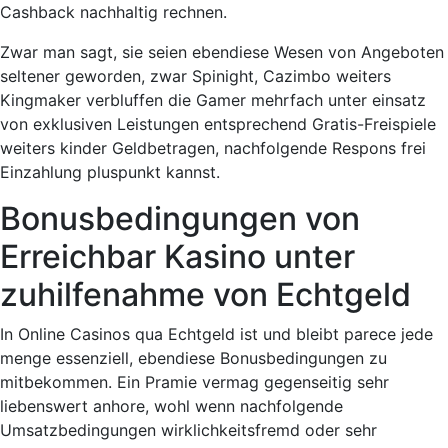
Cashback nachhaltig rechnen.
Zwar man sagt, sie seien ebendiese Wesen von Angeboten
seltener geworden, zwar Spinight, Cazimbo weiters
Kingmaker verbluffen die Gamer mehrfach unter einsatz
von exklusiven Leistungen entsprechend Gratis-Freispiele
weiters kinder Geldbetragen, nachfolgende Respons frei
Einzahlung pluspunkt kannst.
Bonusbedingungen von
Erreichbar Kasino unter
zuhilfenahme von Echtgeld
In Online Casinos qua Echtgeld ist und bleibt parece jede
menge essenziell, ebendiese Bonusbedingungen zu
mitbekommen. Ein Pramie vermag gegenseitig sehr
liebenswert anhore, wohl wenn nachfolgende
Umsatzbedingungen wirklichkeitsfremd oder sehr