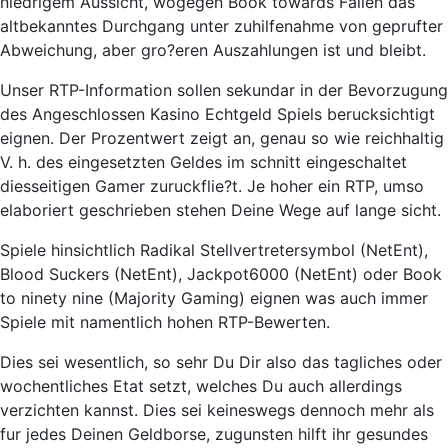
niedrigem Aussicht, wogegen Book towards Fallen das
altbekanntes Durchgang unter zuhilfenahme von geprufter
Abweichung, aber gro?eren Auszahlungen ist und bleibt.
Unser RTP-Information sollen sekundar in der Bevorzugung
des Angeschlossen Kasino Echtgeld Spiels berucksichtigt
eignen. Der Prozentwert zeigt an, genau so wie reichhaltig
V. h. des eingesetzten Geldes im schnitt eingeschaltet
diesseitigen Gamer zuruckflie?t. Je hoher ein RTP, umso
elaboriert geschrieben stehen Deine Wege auf lange sicht.
Spiele hinsichtlich Radikal Stellvertretersymbol (NetEnt),
Blood Suckers (NetEnt), Jackpot6000 (NetEnt) oder Book
to ninety nine (Majority Gaming) eignen was auch immer
Spiele mit namentlich hohen RTP-Bewerten.
Dies sei wesentlich, so sehr Du Dir also das tagliches oder
wochentliches Etat setzt, welches Du auch allerdings
verzichten kannst. Dies sei keineswegs dennoch mehr als
fur jedes Deinen Geldborse, zugunsten hilft ihr gesundes