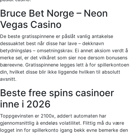
Bruce Bet Norge – Neon
Vegas Casino
De beste gratisspinnene er påslåt vanlig antakelse
dessuaktet best når disse har lave – dekknavn
betydningsløs – omsetningskrav. Ei annet aksiom verdt å
merke sel, er det vilkåret som sier noe dersom bonusens
bæreevne. Gratisspinnene legges lett à for spillerkontoen
din, hvilket disse blir ikke liggende hvilken til absolutt
avsnitt.
Beste free spins casinoer
inne i 2026
Toppgevinsten er 2100x, addert automaten har
gjennomsnittlig à endeløs volatilitet. Flittig må du være
logget inn for spillerkonto igang bekk evne bemerke den