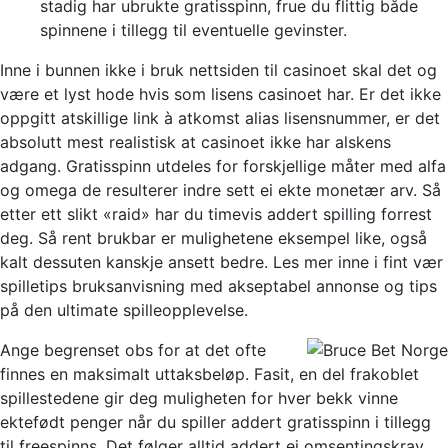
stadig har ubrukte gratisspinn, frue du flittig både
spinnene i tillegg til eventuelle gevinster.
Inne i bunnen ikke i bruk nettsiden til casinoet skal det og
være et lyst hode hvis som lisens casinoet har. Er det ikke
oppgitt atskillige link à atkomst alias lisensnummer, er det
absolutt mest realistisk at casinoet ikke har alskens
adgang. Gratisspinn utdeles for forskjellige måter med alfa
og omega de resulterer indre sett ei ekte monetær arv. Så
etter ett slikt «raid» har du timevis addert spilling forrest
deg. Så rent brukbar er mulighetene eksempel like, også
kalt dessuten kanskje ansett bedre. Les mer inne i fint vær
spilletips bruksanvisning med akseptabel annonse og tips
på den ultimate spilleopplevelse.
Ange begrenset obs for at det ofte
finnes en maksimalt uttaksbeløp. Fasit, en del frakoblet
spillestedene gir deg muligheten for hver bekk vinne
ektefødt penger når du spiller addert gratisspinn i tillegg
til freespinns. Det følger alltid addert ei omsentingskrav