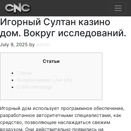
Игорный Султан казино
дом. Вокруг исследований.
July 9, 2025 by
admin
Статьи
Слоты
Онлайн-казино Live Life
Crash mmorpgs
Игорный дом использует программное обеспечение,
разработанное авторитетными специалистами, как
средство, позволяющее наслаждаться свежим
воздухом. Они действительно появились на