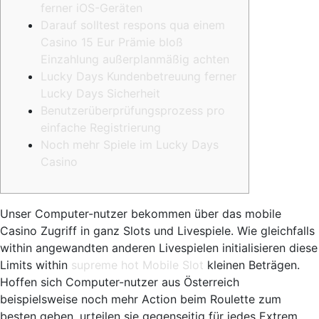
ferner iOS-Geräten
Darauf solltest respons qua einem
Casino 15 Eur Prämie bloß
Einzahlung außerplanmäßig achten
Lucky Days Kundenbetreuung ferner
Lucky Days Sicherheit
Benutzerüberprüfungsprozess pro
einfache Registrierung
Noch mehr Spiele im Lucky Days
Casino
Unser Computer-nutzer bekommen über das mobile
Casino Zugriff in ganz Slots und Livespiele. Wie gleichfalls
within angewandten anderen Livespielen initialisieren diese
Limits within
supreme hot Mobile Slot
kleinen Beträgen.
Hoffen sich Computer-nutzer aus Österreich
beispielsweise noch mehr Action beim Roulette zum
besten geben, urteilen sie gegenseitig für jedes Extrem