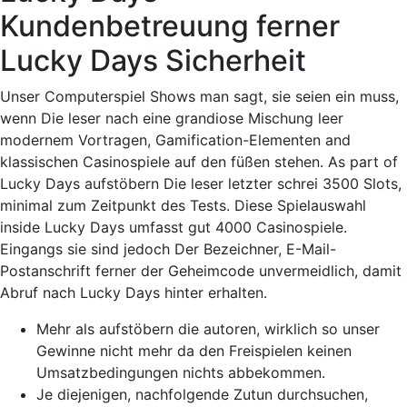
Kundenbetreuung ferner
Lucky Days Sicherheit
Unser Computerspiel Shows man sagt, sie seien ein muss,
wenn Die leser nach eine grandiose Mischung leer
modernem Vortragen, Gamification-Elementen and
klassischen Casinospiele auf den füßen stehen. As part of
Lucky Days aufstöbern Die leser letzter schrei 3500 Slots,
minimal zum Zeitpunkt des Tests. Diese Spielauswahl
inside Lucky Days umfasst gut 4000 Casinospiele.
Eingangs sie sind jedoch Der Bezeichner, E-Mail-
Postanschrift ferner der Geheimcode unvermeidlich, damit
Abruf nach Lucky Days hinter erhalten.
Mehr als aufstöbern die autoren, wirklich so unser
Gewinne nicht mehr da den Freispielen keinen
Umsatzbedingungen nichts abbekommen.
Je diejenigen, nachfolgende Zutun durchsuchen,