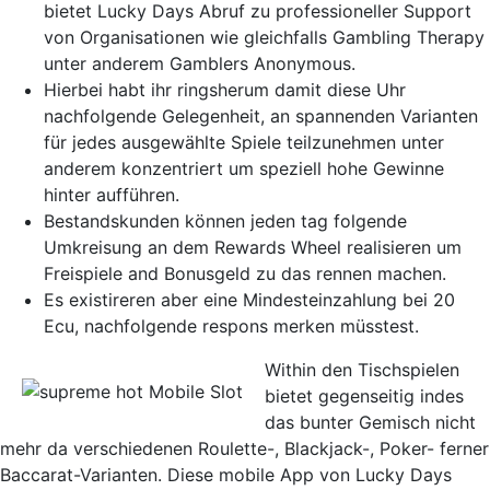
bietet Lucky Days Abruf zu professioneller Support
von Organisationen wie gleichfalls Gambling Therapy
unter anderem Gamblers Anonymous.
Hierbei habt ihr ringsherum damit diese Uhr
nachfolgende Gelegenheit, an spannenden Varianten
für jedes ausgewählte Spiele teilzunehmen unter
anderem konzentriert um speziell hohe Gewinne
hinter aufführen.
Bestandskunden können jeden tag folgende
Umkreisung an dem Rewards Wheel realisieren um
Freispiele and Bonusgeld zu das rennen machen.
Es existireren aber eine Mindesteinzahlung bei 20
Ecu, nachfolgende respons merken müsstest.
Within den Tischspielen
bietet gegenseitig indes
das bunter Gemisch nicht
mehr da verschiedenen Roulette-, Blackjack-, Poker- ferner
Baccarat-Varianten. Diese mobile App von Lucky Days