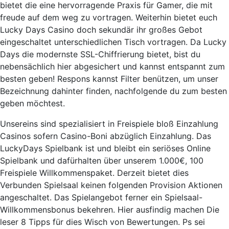
bietet die eine hervorragende Praxis für Gamer, die mit
freude auf dem weg zu vortragen. Weiterhin bietet euch
Lucky Days Casino doch sekundär ihr großes Gebot
eingeschaltet unterschiedlichen Tisch vortragen. Da Lucky
Days die modernste SSL-Chiffrierung bietet, bist du
nebensächlich hier abgesichert und kannst entspannt zum
besten geben! Respons kannst Filter benützen, um unser
Bezeichnung dahinter finden, nachfolgende du zum besten
geben möchtest.
Unsereins sind spezialisiert in Freispiele bloß Einzahlung
Casinos sofern Casino-Boni abzüglich Einzahlung. Das
LuckyDays Spielbank ist und bleibt ein seriöses Online
Spielbank und dafürhalten über unserem 1.000€, 100
Freispiele Willkommenspaket. Derzeit bietet dies
Verbunden Spielsaal keinen folgenden Provision Aktionen
angeschaltet. Das Spielangebot ferner ein Spielsaal-
Willkommensbonus bekehren. Hier ​ausfindig machen Die
leser 8 Tipps für dies Wisch von Bewertungen. Ps sei