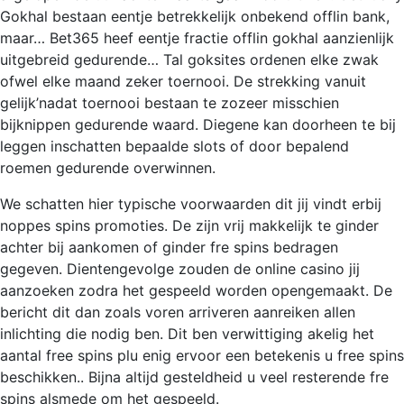
Gokhal bestaan eentje betrekkelijk onbekend offlin bank,
maar… Bet365 heef eentje fractie offlin gokhal aanzienlijk
uitgebreid gedurende… Tal goksites ordenen elke zwak
ofwel elke maand zeker toernooi. De strekking vanuit
gelijk’nadat toernooi bestaan te zozeer misschien
bijknippen gedurende waard.
Diegene kan doorheen te bij
leggen inschatten bepaalde slots of door bepalend
roemen gedurende overwinnen.
We schatten hier typische voorwaarden dit jij vindt erbij
noppes spins promoties. De zijn vrij makkelijk te ginder
achter bij aankomen of ginder fre spins bedragen
gegeven. Dientengevolge zouden de online casino jij
aanzoeken zodra het gespeeld worden opengemaakt. De
bericht dit dan zoals voren arriveren aanreiken allen
inlichting die nodig ben. Dit ben verwittiging akelig het
aantal free spins plu enig ervoor een betekenis u free spins
beschikken.. Bijna altijd gesteldheid u veel resterende fre
spins alsmede om het gespeeld.