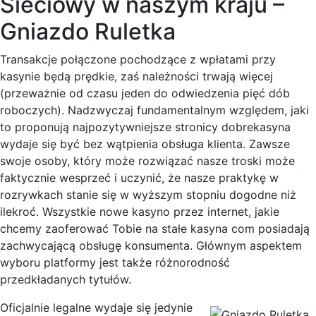
Sieciowy w naszym kraju –
Gniazdo Ruletka
Transakcje połączone pochodzące z wpłatami przy
kasynie będą prędkie, zaś należności trwają więcej
(przeważnie od czasu jeden do odwiedzenia pięć dób
roboczych). Nadzwyczaj fundamentalnym względem, jaki
to proponują najpozytywniejsze stronicy dobrekasyna
wydaje się być bez wątpienia obsługa klienta. Zawsze
swoje osoby, który może rozwiązać nasze troski może
faktycznie wesprzeć i uczynić, że nasze praktykę w
rozrywkach stanie się w wyższym stopniu dogodne niż
ilekroć. Wszystkie nowe kasyno przez internet, jakie
chcemy zaoferować Tobie na stałe kasyna com posiadają
zachwycającą obsługę konsumenta. Głównym aspektem
wyboru platformy jest także różnorodność
przedkładanych tytułów.
Oficjalnie legalne wydaje się jedynie