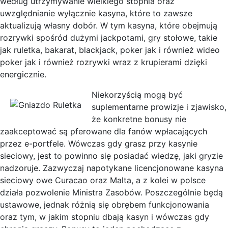
według utrzymywanie wielkiego stopnia oraz
uwzględnianie wyłącznie kasyna, które to zawsze
aktualizują własny dobór. W tym kasyna, które obejmują
rozrywki spośród dużymi jackpotami, gry stołowe, takie
jak ruletka, bakarat, blackjack, poker jak i również wideo
poker jak i również rozrywki wraz z krupierami dzięki
energicznie.
Niekorzyścią mogą być
suplementarne prowizje i zjawisko,
że konkretne bonusy nie
zaakceptować są pferowane dla fanów wpłacających
przez e-portfele. Wówczas gdy grasz przy kasynie
sieciowy, jest to powinno się posiadać wiedzę, jaki gryzie
nadzoruje. Zazwyczaj napotykane licencjonowane kasyna
sieciowy owe Curacao oraz Malta, a z kolei w polsce
działa pozwolenie Ministra Zasobów. Poszczególnie będą
ustawowe, jednak różnią się obrębem funkcjonowania
oraz tym, w jakim stopniu dbają kasyn i wówczas gdy