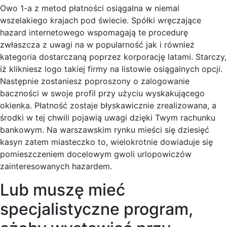
Owo 1-a z metod płatności osiągalna w niemal
wszelakiego krajach pod świecie. Spółki wręczające
hazard internetowego wspomagają te procedurę
zwłaszcza z uwagi na w popularność jak i również
kategoria dostarczaną poprzez korporację latami. Starczy,
iż klikniesz logo takiej firmy na listowie osiągalnych opcji.
Następnie zostaniesz poproszony o zalogowanie
baczności w swoje profil przy użyciu wyskakującego
okienka. Płatność zostaje błyskawicznie zrealizowana, a
środki w tej chwili pojawią uwagi dzięki Twym rachunku
bankowym. Na warszawskim rynku mieści się dziesięć
kasyn zatem miasteczko to, wielokrotnie dowiaduje się
pomieszczeniem docelowym gwoli urlopowiczów
zainteresowanych hazardem.
Lub muszę mieć
specjalistyczne program,