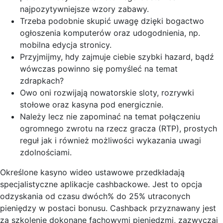
najpozytywniejsze wzory zabawy.
Trzeba podobnie skupić uwagę dzięki bogactwo
ogłoszenia komputerów oraz udogodnienia, np.
mobilna edycja stronicy.
Przyjmijmy, hdy zajmuje ciebie szybki hazard, bądź
wówczas powinno się pomyśleć na temat
zdrapkach?
Owo oni rozwijają nowatorskie sloty, rozrywki
stołowe oraz kasyna pod energicznie.
Należy lecz nie zapominać na temat połączeniu
ogromnego zwrotu na rzecz gracza (RTP), prostych
reguł jak i również możliwości wykazania uwagi
zdolnościami.
Określone kasyno wideo ustawowe przedkładają
specjalistyczne aplikacje cashbackowe. Jest to opcja
odzyskania od czasu dwóch% do 25% utraconych
pieniędzy w postaci bonusu. Cashback przyznawany jest
za szkolenie dokonane fachowymi pieniędzmi, zazwyczaj