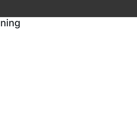
vning