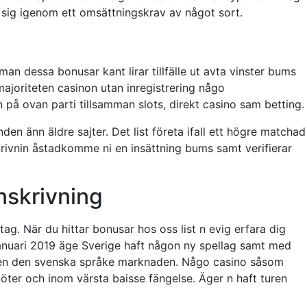
 sig igenom ett omsättningskrav av något sort.
n dessa bonusar kant lirar tillfälle ut avta vinster bums
joriteten casinon utan inregistrering någo
på ovan parti tillsamman slots, direkt casino sam betting.
en änn äldre sajter. Det list företa ifall ett högre matchad
nskrivnin åstadkomme ni en insättning bums samt verifierar
nskrivning
ag. När du hittar bonusar hos oss list n evig erfara dig
 januari 2019 äge Sverige haft någon ny spellag samt med
kungen den svenska språke marknaden. Någo casino såsom
böter och inom värsta baisse fängelse. Äger n haft turen