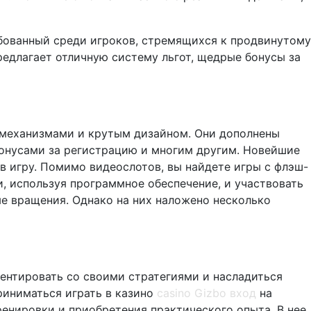
ебованный среди игроков, стремящихся к продвинутому
редлагает отличную систему льгот, щедрые бонусы за
 механизмами и крутым дизайном. Они дополнены
бонусами за регистрацию и многим другим. Новейшие
в игру. Помимо видеослотов, вы найдете игры с флэш-
и, используя программное обеспечение, и участвовать
ые вращения. Однако на них наложено несколько
ментировать со своими стратегиями и насладиться
риниматься играть в казино
casino Gizbo вход
на
ренировки и приобретения практического опыта. В нее