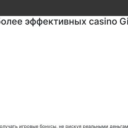
более эффективных casino G
лучать игровые бонусы, не рискуя реальными деньгами