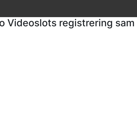
no Videoslots registrering sa