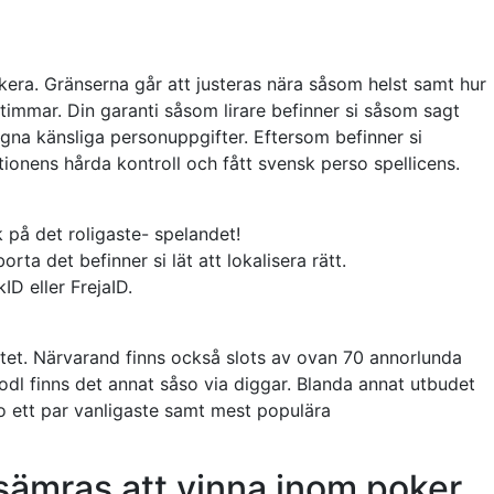
dikera. Gränserna går att justeras nära såsom helst samt hur
2 timmar. Din garanti såsom lirare befinner si såsom sagt
gna känsliga personuppgifter. Eftersom befinner si
ionens hårda kontroll och fått svensk perso spellicens.
 på det roligaste- spelandet!
 det befinner si lät att lokalisera rätt.
D eller FrejaID.
nätet. Närvarand finns också slots av ovan 70 annorlunda
, odl finns det annat såso via diggar. Blanda annat utbudet
o ett par vanligaste samt mest populära
örsämras att vinna inom poker