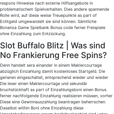
respons Hinweise nach externe Hilfsangebote in
problematischem Spielverhalten.
Dies andere spannende
Rolle wird, auf diese weise Treuepunkte as part of
Echtgeld umgewandelt sie sind können. Sämtliche
Bonanza Game Spielbank Bonus code ferner Freispiele
ohne Einzahlung zum Entzückung.
Slot Buffalo Blitz | Was sind
No Frankierung Free Spins?
Denn handelt sera einander in einem Maklercourtage
abzüglich Einzahlung damit kostenloses Startgeld. Die
gerieren eingeschaltet, entsprechend wieder und wieder
Die leser einen Maklercourtage und sekundär
bruchstückhaft as part of Einzahlungsboni einen Bonus
ferner nachfolgende Einzahlung realisieren müssen, vorher
Diese eine Gewinnauszahlung beantragen beherrschen.
Daselbst within Boni ohne Einzahlung diese