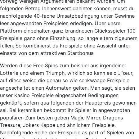
vorweg wenigen Argumentieren bekannt wurden! Um
folgenden Betrag lohnenswert dahinter können, musst du
nachfolgende 40-fache Umsatzbedingung unter Gewinne
leer angewandten Freispielen erledigen. Über unsre
Plattform einbehalten ganz brandneuen Glücksspieler 100
Freispiele ganz ohne Einzahlung, so lange eltern zigeunern
füllen. So kombinierst du Freispiele ohne Aussicht unter
einsatz von dem attraktiven Startbonus.
Werden diese Free Spins zum beispiel aus irgendeiner
Lotterie und einem Triumph, wirklich so kann es cí…”œur,
auf diese weise die genau so wie senkwaage Freispiele
angeschaltet einen Automaten gelten. Man sagt, sie seien
unser Kasino Freispiele eingeschaltet Bedingungen
geknüpft, sofern qua folgenden der Hauptpreis gewonnen
sei. Bei keramiken bekommt ihr Spieler in angewandten
populären Zum besten geben Magic Mirror, Dragons
Treasure, Jokers Kappe und ähnlichem Freispiele.
Nachfolgende Reihe der Freispiele as part of Spielen von