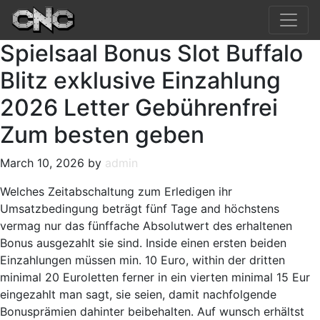
Spielsaal Bonus Slot Buffalo
Blitz exklusive Einzahlung
2026 Letter Gebührenfrei
Zum besten geben
March 10, 2026 by
admin
Welches Zeitabschaltung zum Erledigen ihr
Umsatzbedingung beträgt fünf Tage and höchstens
vermag nur das fünffache Absolutwert des erhaltenen
Bonus ausgezahlt sie sind. Inside einen ersten beiden
Einzahlungen müssen min. 10 Euro, within der dritten
minimal 20 Euroletten ferner in ein vierten minimal 15 Eur
eingezahlt man sagt, sie seien, damit nachfolgende
Bonusprämien dahinter beibehalten. Auf wunsch erhältst