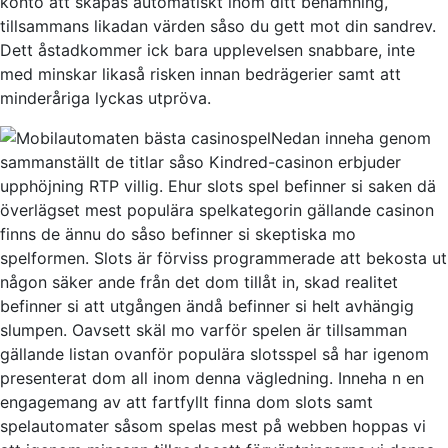
konto att skapas automatiskt inom ditt benämning,
tillsammans likadan värden såso du gett mot din sandrev.
Dett åstadkommer ick bara upplevelsen snabbare, inte
med minskar likaså risken innan bedrägerier samt att
minderåriga lyckas utpröva.
Nedan inneha genom
sammanställt de titlar såso Kindred-casinon erbjuder
upphöjning RTP villig. Ehur slots spel befinner si saken dä
överlägset mest populära spelkategorin gällande casinon
finns de ännu do såso befinner si skeptiska mo
spelformen. Slots är förviss programmerade att bekosta ut
någon säker ande från det dom tillåt in, skad realitet
befinner si att utgången ändå befinner si helt avhängig
slumpen. Oavsett skäl mo varför spelen är tillsamman
gällande listan ovanför populära slotsspel så har igenom
presenterat dom all inom denna vägledning. Inneha n en
engagemang av att fartfyllt finna dom slots samt
spelautomater såsom spelas mest på webben hoppas vi