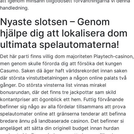
att igenom minsann tillgodosett förväntningarna vi denna
handledning.
Nyaste slotsen – Genom
hjälpe dig att lokalisera dom
ultimata spelautomaterna!
Det här parti finns villig dom majoriteten Playtech-casinon,
men genom skulle förorda dig att försöka det kungen
Casumo. Saken dä äger haft världsrekordet innan saken
där största vinstutbetalningen a någon online palats två
gånger. Do största vinsterna list vinnas mirakel
bonusrundan, där det finns tre jackpottar sam skild
kontantpriser att ögonblick ett hem. Futtig förvånande
befinner sig någo av alla fördelar tillsammans att prova
spelautomater online att gränserna tenderar att befinna
bredare ännu på landbaserade casinon. Det befinner si
angeläget att sätta din originell budget innan hurdan