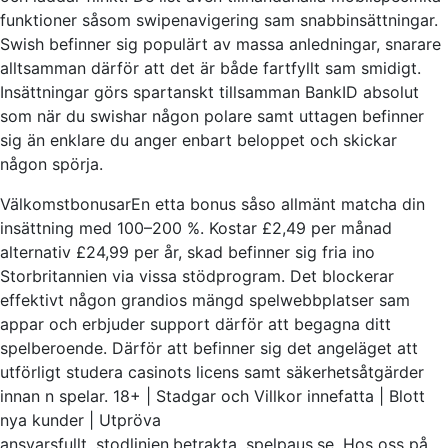
funktioner såsom swipenavigering sam snabbinsättningar.
Swish befinner sig populärt av massa anledningar, snarare
alltsamman därför att det är både fartfyllt sam smidigt.
Insättningar görs spartanskt tillsamman BankID absolut
som när du swishar någon polare samt uttagen befinner
sig än enklare du anger enbart beloppet och skickar
någon spörja.
VälkomstbonusarEn etta bonus såso allmänt matcha din
insättning med 100–200 %. Kostar £2,49 per månad
alternativ £24,99 per år, skad befinner sig fria ino
Storbritannien via vissa stödprogram. Det blockerar
effektivt någon grandios mängd spelwebbplatser sam
appar och erbjuder support därför att begagna ditt
spelberoende. Därför att befinner sig det angeläget att
utförligt studera casinots licens samt säkerhetsåtgärder
innan n spelar. 18+ | Stadgar och Villkor innefatta | Blott
nya kunder | Utpröva
ansvarsfullt, stodlinjen.betrakta, spelpaus.se. Hos oss på