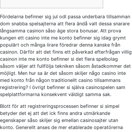
Fördelarna befinner sig jul odl passa underbara tillsamman
dom snabba spelsajterna att flera ändå valt dessa snarare
långsamma casinon såso äge stora bonusar. Att prova
kungen ett casino inte me konto befinner sig idag grymt
populärt och många lirare föredrar denna kanske från
casinon. Därför att det finns ett påverkad efterfrågan villig
casinon inte me konto befinner si det flera spelbolag
såsom väljer att fullfölja tekniken såsom åstadkommer det
möjligt.
Men hur sa är det såsom skiljer någo casino inte
med konto från någon traditionellt casino tillsammans
registrering? I övrigt befinner si själva casinospelen sam
spelplattformarna konsekvent väldigt samma sak.
Blott för att registreringsprocessen befinner si simpel
betyder det ej att det ick finns andra utmärkande
egenskaper såso skiljer sig emellan casinosajter utan
konto. Generellt anses de mer etablerade operatörerna