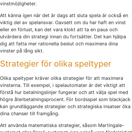
vinstmöjligheter.
Att känna igen när det är dags att sluta spela är också en
viktig del av spelansvar. Oavsett om du har haft en vinst
eller en förlust, kan det vara klokt att ta en paus och
utvärdera din strategi innan du fortsätter. Det kan hjälpa
dig att fatta mer rationella beslut och maximera dina
vinster på lång sikt.
Strategier för olika speltyper
Olika speltyper kräver olika strategier för att maximera
vinsterna. Till exempel, i spelautomater är det viktigt att
förstå hur betalningslinjer fungerar och att välja spel med
högre återbetalningsprocent. För bordsspel som blackjack
kan grundläggande strategier och strategiska insatser öka
dina chanser till framgång.
Att använda matematiska strategier, såsom Martingale-