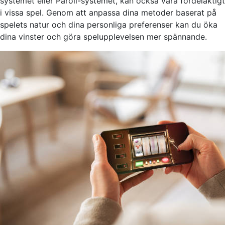
systemet eller Paroli-systemet, kan också vara fördelaktigt
i vissa spel. Genom att anpassa dina metoder baserat på
spelets natur och dina personliga preferenser kan du öka
dina vinster och göra spelupplevelsen mer spännande.