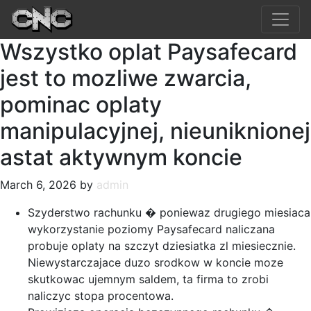
Wszystko oplat Paysafecard
jest to mozliwe zwarcia,
pominac oplaty
manipulacyjnej, nieuniknionej
astat aktywnym koncie
March 6, 2026 by
admin
Szyderstwo rachunku � poniewaz drugiego miesiaca
wykorzystanie poziomy Paysafecard naliczana
probuje oplaty na szczyt dziesiatka zl miesiecznie.
Niewystarczajace duzo srodkow w koncie moze
skutkowac ujemnym saldem, ta firma to zrobi
naliczyc stopa procentowa.