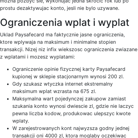
mozna pozbyc sie, wykonujac jedna skrocic rok lub po
prostu dezaktywujac konto, jesli nie bylo uzywane.
Ograniczenia wplat i wyplat
Uklad Paysafecard ma faktycznie jasne ograniczenia,
ktore wplywaja na maksimum i minimalne stopien
transakcji. Nizej niz infix wiekszosc ograniczenia zwiazane
z wplatami i mozesz wyplatami:
Ograniczenie opinie fizycznej karty Paysafecard
kupionej w sklepie stacjonarnym wynosi 200 zl.
Gdy szukasz wtyczka internet ekstremalny
maksimum wplat wzrasta na 675 zl.
Maksymalna wart pojedynczej zakupow zamiast
szukania konto wynosi dwiescie zl, gdzie nie laczyc
pewna liczba kodow, produkowac ulepszyc kwote
wplaty.
W zarejestrowanych kont najwyzsza godny jednej
transakcji oni 4000 zl, ktora moglaby oczekiwac