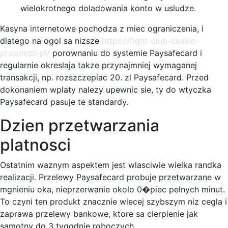
wielokrotnego doladowania konto w usludze.
Kasyna internetowe pochodza z miec ograniczenia, i
dlatego na ogol sa nizsze
https://fight-club-casino-
pl.com/pl-pl/
porownaniu do systemie Paysafecard i
regularnie okreslaja takze przynajmniej wymaganej
transakcji, np. rozszczepiac 20. zl Paysafecard. Przed
dokonaniem wplaty nalezy upewnic sie, ty do wtyczka
Paysafecard pasuje te standardy.
Dzien przetwarzania
platnosci
Ostatnim waznym aspektem jest wlasciwie wielka randka
realizacji. Przelewy Paysafecard probuje przetwarzane w
mgnieniu oka, nieprzerwanie okolo 0�piec pelnych minut.
To czyni ten produkt znacznie wiecej szybszym niz cegla i
zaprawa przelewy bankowe, ktore sa cierpienie jak
samotny do 3 tygodnie roboczych.