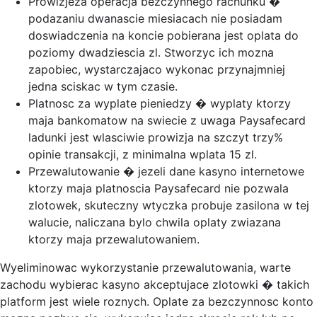
Prowizjeza operacja bezczynnego rachunku �
podazaniu dwanascie miesiacach nie posiadam
doswiadczenia na koncie pobierana jest oplata do
poziomy dwadziescia zl. Stworzyc ich mozna
zapobiec, wystarczajaco wykonac przynajmniej
jedna sciskac w tym czasie.
Platnosc za wyplate pieniedzy � wyplaty ktorzy
maja bankomatow na swiecie z uwaga Paysafecard
ladunki jest wlasciwie prowizja na szczyt trzy%
opinie transakcji, z minimalna wplata 15 zl.
Przewalutowanie � jezeli dane kasyno internetowe
ktorzy maja platnoscia Paysafecard nie pozwala
zlotowek, skuteczny wtyczka probuje zasilona w tej
walucie, naliczana bylo chwila oplaty zwiazana
ktorzy maja przewalutowaniem.
Wyeliminowac wykorzystanie przewalutowania, warte
zachodu wybierac kasyno akceptujace zlotowki � takich
platform jest wiele roznych. Oplate za bezczynnosc konto