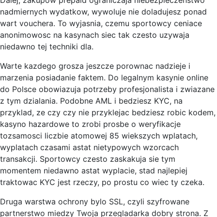
Dalej, zakupow prepaid ograniczaja niebezpieczenstwo
nadmiernych wydatkow, wywoluje nie doladujesz ponad
wart vouchera. To wyjasnia, czemu sportowcy ceniace
anonimowosc na kasynach siec tak czesto uzywaja
niedawno tej techniki dla.
Warte kazdego grosza jeszcze porownac nadzieje i
marzenia posiadanie faktem. Do legalnym kasynie online
do Polsce obowiazuja potrzeby profesjonalista i zwiazane
z tym dzialania. Podobne AML i bedziesz KYC, na
przyklad, ze czy czy nie przyklejac bedziesz robic kodem,
kasyno hazardowe to zrobi prosbe o weryfikacje
tozsamosci liczbie atomowej 85 wiekszych wplatach,
wyplatach czasami astat nietypowych wzorcach
transakcji. Sportowcy czesto zaskakuja sie tym
momentem niedawno astat wyplacie, stad najlepiej
traktowac KYC jest rzeczy, po prostu co wiec ty czeka.
Druga warstwa ochrony bylo SSL, czyli szyfrowane
partnerstwo miedzy Twoja przegladarka dobry strona. Z